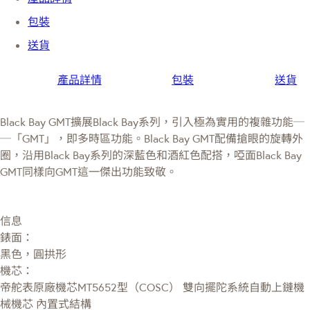
包裝
送貨
產品詳情
包裝
送貨
Black Bay GMT擴展Black Bay系列，引入極為實用的複雜功能─
─「GMT」，即多時區功能。Black Bay GMT配備搶眼的旋轉外
圈，沿用Black Bay系列的深藍色和酒紅色配搭，啞面Black Bay
GMT同樣向GMT這一傑出功能致敬。
信息
錶面：
黑色，圓拱形
機芯：
帝舵表原廠機芯MT5652型（COSC） 雙向擺陀系統自動上鏈機
械機芯 內置式結構