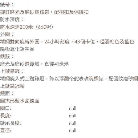
錶帶：
鉚釘磨光及磨砂鋼錶帶，配摺扣及保險扣
防水深度：
防水深達200米（660呎）
外圈：
精鋼雙向旋轉外圈，24小時刻度，48個卡位，啞酒紅色及藍色
陽極氧化鋁字圈
錶殼：
磨光及磨砂鋼錶殼，直徑41毫米
上鏈錶冠：
精鋼旋入式上鏈錶冠，飾以浮雕帝舵表玫瑰標誌，配圓紋磨砂鋼
上鏈錶冠軸
鏡面：
圓拱形藍水晶鏡面
圈口:
null
長度:
null
鏈尾長度:
null
直徑:
null