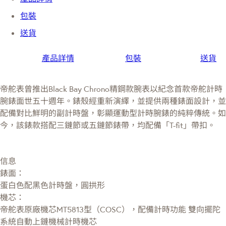
包裝
送貨
產品詳情
包裝
送貨
帝舵表曾推出Black Bay Chrono精鋼款腕表以紀念首款帝舵計時
腕錶面世五十週年。錶殼經重新演繹，並提供兩種錶面設計，並
配備對比鮮明的副計時盤，彰顯運動型計時腕錶的純粹傳統。如
今，該錶款搭配三鏈節或五鏈節錶帶，均配備「T-fit」帶扣。
信息
錶面：
蛋白色配黑色計時盤，圓拱形
機芯：
帝舵表原廠機芯MT5813型（COSC），配備計時功能 雙向擺陀
系統自動上鏈機械計時機芯