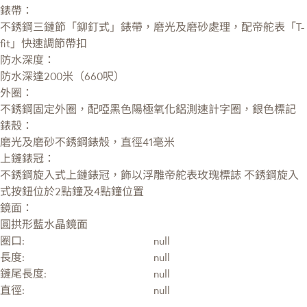
錶帶：
不銹鋼三鏈節「鉚釘式」錶帶，磨光及磨砂處理，配帝舵表「T-
fit」快速調節帶扣
防水深度：
防水深達200米（660呎）
外圈：
不銹鋼固定外圈，配啞黑色陽極氧化鋁測速計字圈，銀色標記
錶殼：
磨光及磨砂不銹鋼錶殼，直徑41毫米
上鏈錶冠：
不銹鋼旋入式上鏈錶冠，飾以浮雕帝舵表玫瑰標誌 不銹鋼旋入
式按鈕位於2點鐘及4點鐘位置
鏡面：
圓拱形藍水晶鏡面
圈口:
null
長度:
null
鏈尾長度:
null
直徑:
null