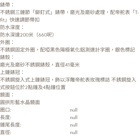
錶帶：
不銹鋼三鏈節「鉚釘式」錶帶，磨光及磨砂處理，配帝舵表「T-
fit」快速調節帶扣
防水深度：
防水深達200米（660呎）
外圈：
不銹鋼固定外圈，配啞黑色陽極氧化鋁測速計字圈，銀色標記
錶殼：
磨光及磨砂不銹鋼錶殼，直徑41毫米
上鏈錶冠：
不銹鋼旋入式上鏈錶冠，飾以浮雕帝舵表玫瑰標誌 不銹鋼旋入
式按鈕位於2點鐘及4點鐘位置
鏡面：
圓拱形藍水晶鏡面
圈口:
null
長度:
null
鏈尾長度:
null
直徑:
null