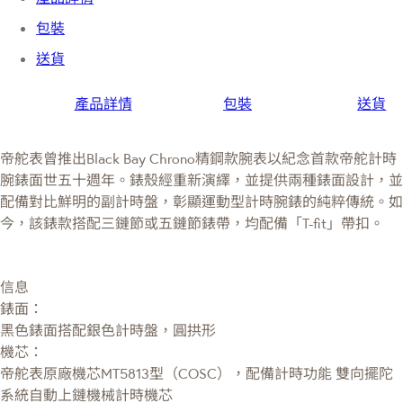
包裝
送貨
產品詳情
包裝
送貨
帝舵表曾推出Black Bay Chrono精鋼款腕表以紀念首款帝舵計時
腕錶面世五十週年。錶殼經重新演繹，並提供兩種錶面設計，並
配備對比鮮明的副計時盤，彰顯運動型計時腕錶的純粹傳統。如
今，該錶款搭配三鏈節或五鏈節錶帶，均配備「T-fit」帶扣。
信息
錶面：
黑色錶面搭配銀色計時盤，圓拱形
機芯：
帝舵表原廠機芯MT5813型（COSC），配備計時功能 雙向擺陀
系統自動上鏈機械計時機芯