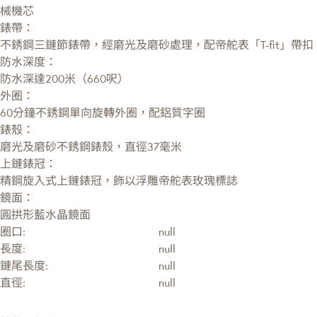
械機芯
錶帶：
不銹鋼三鏈節錶帶，經磨光及磨砂處理，配帝舵表「T-fit」帶扣
防水深度：
防水深達200米（660呎）
外圈：
60分鐘不銹鋼單向旋轉外圈，配鋁質字圈
錶殼：
磨光及磨砂不銹鋼錶殼，直徑37毫米
上鏈錶冠：
精鋼旋入式上鏈錶冠，飾以浮雕帝舵表玫瑰標誌
鏡面：
圓拱形藍水晶鏡面
圈口:
null
長度:
null
鏈尾長度:
null
直徑:
null