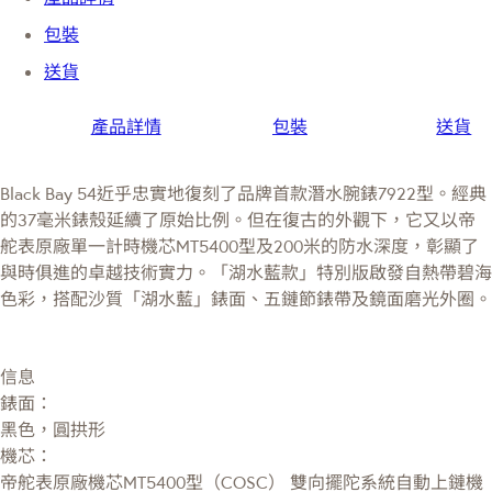
包裝
送貨
產品詳情
包裝
送貨
Black Bay 54近乎忠實地復刻了品牌首款潛水腕錶7922型。經典
的37毫米錶殼延續了原始比例。但在復古的外觀下，它又以帝
舵表原廠單一計時機芯MT5400型及200米的防水深度，彰顯了
與時俱進的卓越技術實力。「湖水藍款」特別版啟發自熱帶碧海
色彩，搭配沙質「湖水藍」錶面、五鏈節錶帶及鏡面磨光外圈。
信息
錶面：
黑色，圓拱形
機芯：
帝舵表原廠機芯MT5400型（COSC） 雙向擺陀系統自動上鏈機