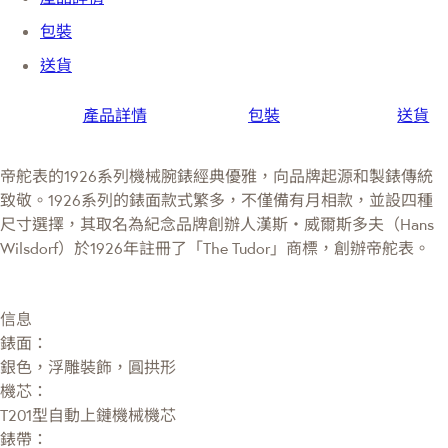
包裝
送貨
產品詳情
包裝
送貨
帝舵表的1926系列機械腕錶經典優雅，向品牌起源和製錶傳統
致敬。1926系列的錶面款式繁多，不僅備有月相款，並設四種
尺寸選擇，其取名為紀念品牌創辦人漢斯・威爾斯多夫（Hans
Wilsdorf）於1926年註冊了「The Tudor」商標，創辦帝舵表。
信息
錶面：
銀色，浮雕裝飾，圓拱形
機芯：
T201型自動上鏈機械機芯
錶帶：