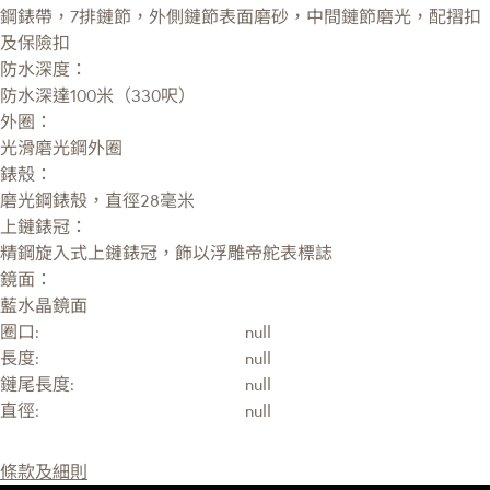
鋼錶帶，7排鏈節，外側鏈節表面磨砂，中間鏈節磨光，配摺扣
及保險扣
防水深度：
防水深達100米（330呎）
外圈：
光滑磨光鋼外圈
錶殼：
磨光鋼錶殼，直徑28毫米
上鏈錶冠：
精鋼旋入式上鏈錶冠，飾以浮雕帝舵表標誌
鏡面：
藍水晶鏡面
圈口:
null
長度:
null
鏈尾長度:
null
直徑:
null
條款及細則