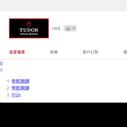
HK$
|
盛夏優惠
珠寶
客戶訂製
0
0
帝舵腕錶
帝舵腕錶
1926