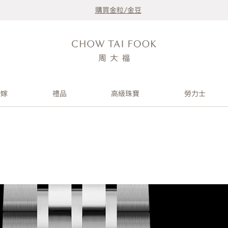
購買金粒/金豆
婚嫁
禮品
高級珠寶
勞力士