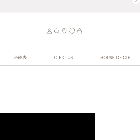
×
帝舵表
CTF CLUB
HOUSE OF CTF