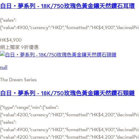
白日‧夢系列 - 18K/750玫瑰色黃金鑲天然鑽石耳環
{"sales":
{"value":4900,"currency":"HKD","formatted":"HK$4,900","decimalPrice
HK$4,900
網上獨家
9折優惠
null
The Dream Series
白日‧夢系列 - 18K/750玫瑰色黃金鑲天然鑽石頸鏈
{"type":"range","min":{"sales":
{"value":4200,"currency":"HKD","formatted":"HK$4,200","decimalPrice
{"sales":
{"value":4900,"currency":"HKD","formatted":"HK$4,900","decimalPrice"
{"value":4200,"currency":"HKD","formatted":"HK$4,200","decimalPric