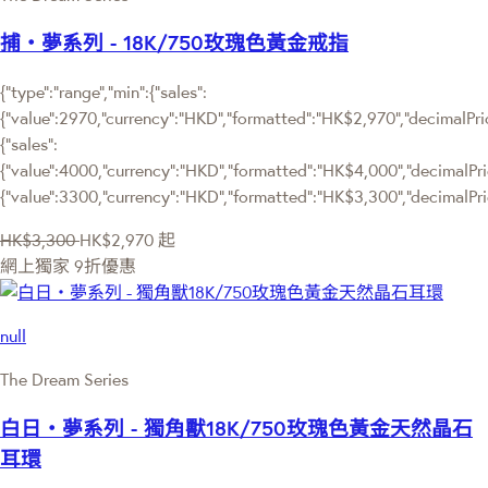
捕‧夢系列 - 18K/750玫瑰色黃金戒指
{"type":"range","min":{"sales":
{"value":2970,"currency":"HKD","formatted":"HK$2,970","decimalPrice
{"sales":
{"value":4000,"currency":"HKD","formatted":"HK$4,000","decimalPrice"
{"value":3300,"currency":"HKD","formatted":"HK$3,300","decimalPric
HK$3,300
HK$2,970
起
網上獨家
9折優惠
null
The Dream Series
白日‧夢系列 - 獨角獸18K/750玫瑰色黃金天然晶石
耳環