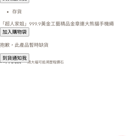
存貨
「超人家姐」999.9黃金工藝精品金章連大熊貓手機繩
加入購物袋
抱歉，此產品暫時缺貨
到貨通知我
周大福可追溯歷程鑽石