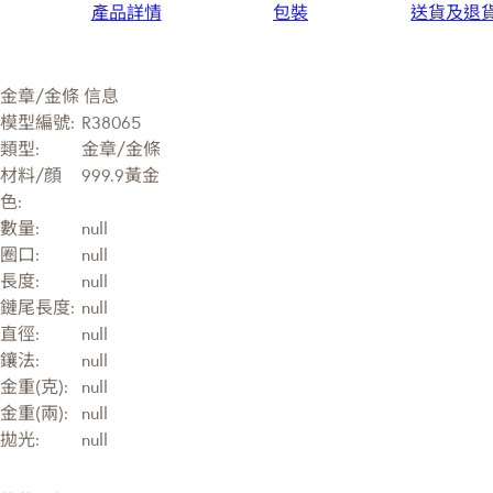
產品詳情
包裝
送貨及退
金章/金條 信息
模型編號:
R38065
類型:
金章/金條
材料/顔
999.9黃金
色:
數量:
null
圈口:
null
長度:
null
鏈尾長度:
null
直徑:
null
鑲法:
null
金重(克):
null
金重(兩):
null
拋光:
null