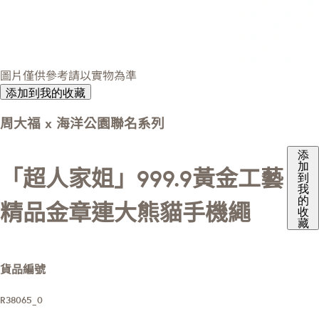
圖片僅供參考請以實物為準
添加到我的收藏
周大福 x 海洋公園聯名系列
添
加
「超人家姐」999.9黃金工藝
到
我
的
精品金章連大熊貓手機繩
收
藏
貨品編號
R38065_0