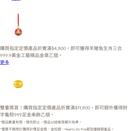
購買指定定價產品折實滿$4,800，即可獲得羊豬兔生肖三合
999.9黃金工藝精品金章乙個。
更多
雙重獎賞！購買指定定價產品折實滿$11,800，即可額外獲得財
字龜殼999足金串飾乙個。
*贈品數量有限，贈完即止。贈品以結帳頁顯示為準。
*優惠不適用於購買計價足金類、金粒類、Hearts On Fire類及鐘錶類產品。