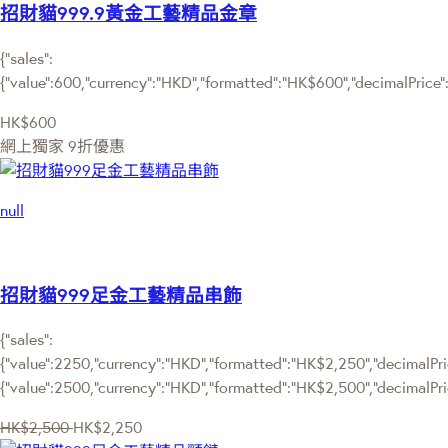
招財貓999.9黃金工藝精品金章
{"sales":
{"value":600,"currency":"HKD","formatted":"HK$600","decimalPrice":"
HK$600
網上獨家
9折優惠
null
招財貓999足金工藝精品串飾
{"sales":
{"value":2250,"currency":"HKD","formatted":"HK$2,250","decimalPric
{"value":2500,"currency":"HKD","formatted":"HK$2,500","decimalPri
HK$2,500
HK$2,250