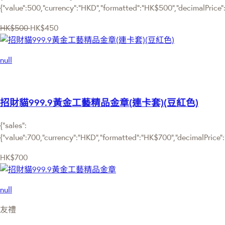
{"value":500,"currency":"HKD","formatted":"HK$500","decimalPrice"
HK$500
HK$450
null
招財貓999.9黃金工藝精品金章(連卡套)(豆紅色)
{"sales":
{"value":700,"currency":"HKD","formatted":"HK$700","decimalPrice":"7
HK$700
null
友禮