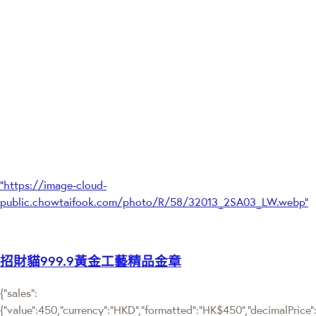
"https://image-cloud-
public.chowtaifook.com/photo/R/58/32013_2SA03_LW.webp"
招財貓999.9黃金工藝精品金章
{"sales":
{"value":450,"currency":"HKD","formatted":"HK$450","decimalPrice":"