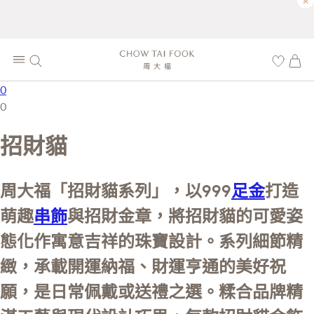
×
0
0
招財貓
周大福「招財貓系列」，以999
足金
打造
萌趣
串飾
與招財金章，將招財貓的可愛姿
態化作寓意吉祥的珠寶設計。系列細節精
緻，承載開運納福、財運亨通的美好祝
願，是日常佩戴或送禮之選。糅合品牌精