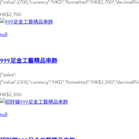
{"value":2700,"currency":"HKD","formatted":"HK$2,700","decimalPrice
HK$2,700
null
999足金工藝精品串飾
{"sales":
{"value":2300,"currency":"HKD","formatted":"HK$2,300","decimalPrice
HK$2,300
null