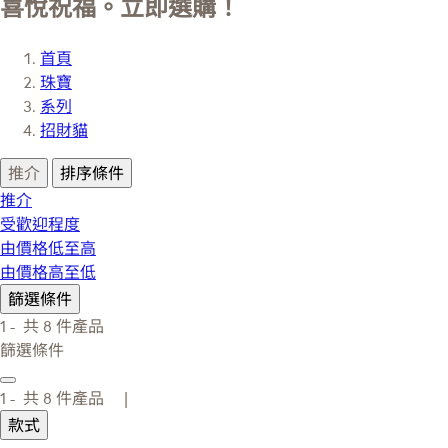
喜悅祝福。立即選購！
首頁
珠寶
系列
招財貓
推介
排序條件
推介
受歡迎程度
由價格低至高
由價格高至低
篩選條件
1 -
共
8
件產品
篩選條件
1 -
共
8
件產品 |
款式