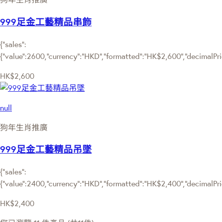
999足金工藝精品串飾
{"sales":
{"value":2600,"currency":"HKD","formatted":"HK$2,600","decimalPrice
HK$2,600
null
狗年生肖推廣
999足金工藝精品吊墜
{"sales":
{"value":2400,"currency":"HKD","formatted":"HK$2,400","decimalPrice
HK$2,400