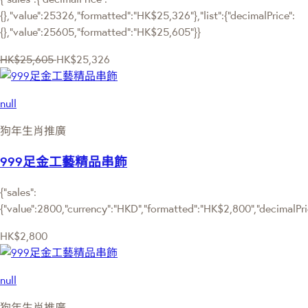
{},"value":25326,"formatted":"HK$25,326"},"list":{"decimalPrice":
{},"value":25605,"formatted":"HK$25,605"}}
HK$25,605
HK$25,326
null
狗年生肖推廣
999足金工藝精品串飾
{"sales":
{"value":2800,"currency":"HKD","formatted":"HK$2,800","decimalPrice
HK$2,800
null
狗年生肖推廣