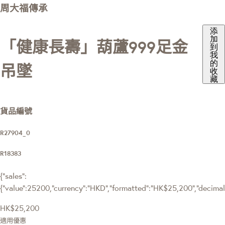
周大福傳承
添
加
「健康長壽」葫蘆999足金
到
我
的
吊墜
收
藏
貨品編號
R27904_0
R18383
{"sales":
{"value":25200,"currency":"HKD","formatted":"HK$25,200","decimalPr
HK$25,200
適用優惠