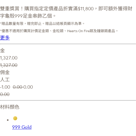
雙重獎賞！購買指定定價產品折實滿$11,800，即可額外獲得財
字龜殼999足金串飾乙個。
*贈品數量有限，贈完即止。贈品以結帳頁顯示為準。
*優惠不適用於購買計價足金類、金粒類、Hearts On Fire類及鐘錶類產品。
更多
金
1,327.00
1,327.00
佣金
人工
-1.00
0.00
0.00
0.00
材料顏色
999 Gold