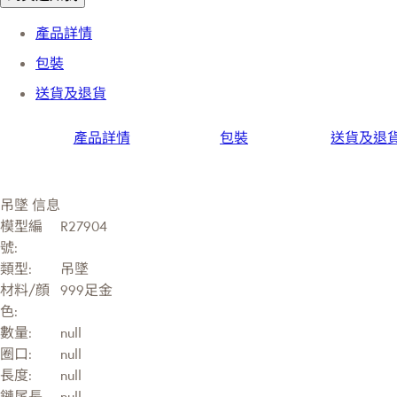
產品詳情
包裝
送貨及退貨
產品詳情
包裝
送貨及退
吊墜 信息
模型編
R27904
號:
類型:
吊墜
材料/顔
999足金
色:
數量:
null
圈口:
null
長度:
null
鏈尾長
null