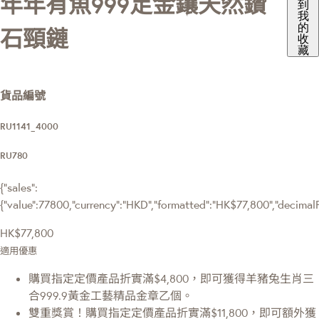
年年有魚999足金鑲天然鑽
到
我
的
石頸鏈
收
藏
貨品編號
RU1141_4000
RU780
{"sales":
{"value":77800,"currency":"HKD","formatted":"HK$77,800","decimalPri
HK$77,800
適用優惠
購買指定定價產品折實滿$4,800，即可獲得羊豬兔生肖三
合999.9黃金工藝精品金章乙個。
雙重獎賞！購買指定定價產品折實滿$11,800，即可額外獲