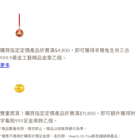
購買指定定價產品折實滿$4,800，即可獲得羊豬兔生肖三合
999.9黃金工藝精品金章乙個。
更多
雙重獎賞！購買指定定價產品折實滿$11,800，即可額外獲得財
字龜殼999足金串飾乙個。
*贈品數量有限，贈完即止。贈品以結帳頁顯示為準。
*優惠不適用於購買計價足金類、金粒類、Hearts On Fire類及鐘錶類產品。