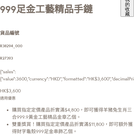
的
999足金工藝精品手鏈
收
藏
貨品編號
R38294_000
R27393
{"sales":
{"value":3600,"currency":"HKD","formatted":"HK$3,600","decimalPrice
HK$3,600
適用優惠
購買指定定價產品折實滿$4,800，即可獲得羊豬兔生肖三
合999.9黃金工藝精品金章乙個。
雙重獎賞！購買指定定價產品折實滿$11,800，即可額外獲
得財字龜殼999足金串飾乙個。