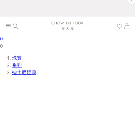
×
0
0
珠寶
系列
迪士尼經典