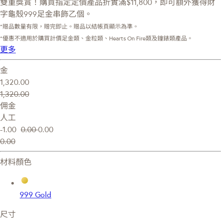
雙重獎賞！購買指定定價產品折實滿$11,800，即可額外獲得財
字龜殼999足金串飾乙個。
*贈品數量有限，贈完即止。贈品以結帳頁顯示為準。
*優惠不適用於購買計價足金類、金粒類、Hearts On Fire類及鐘錶類產品。
更多
金
1,320.00
1,320.00
佣金
人工
-1.00
0.00
0.00
0.00
材料顏色
999 Gold
尺寸