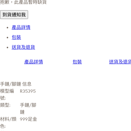
抱歉，此產品暫時缺貨
到貨通知我
產品詳情
包裝
送貨及退貨
產品詳情
包裝
送貨及退
手鏈/腳鏈 信息
模型編
R35395
號:
類型:
手鏈/腳
鏈
材料/顔
999足金
色: