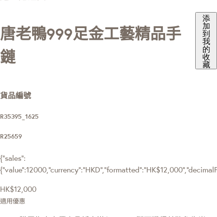
添
加
唐老鴨999足金工藝精品手
到
我
的
鏈
收
藏
貨品編號
R35395_1625
R25659
{"sales":
{"value":12000,"currency":"HKD","formatted":"HK$12,000","decimalPri
HK$12,000
適用優惠