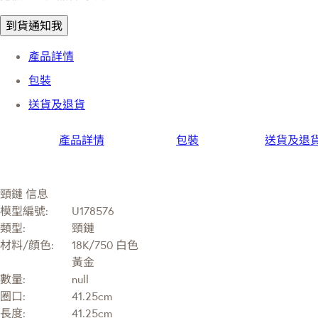
到貨通知我
產品詳情
包裝
送貨及退貨
產品詳情
包裝
送貨及退
頸鏈 信息
模型編號:
U178576
類型:
頸鏈
材料/顔色:
18K/750 白色
黃金
數量:
null
圈口:
41.25cm
長度:
41.25cm