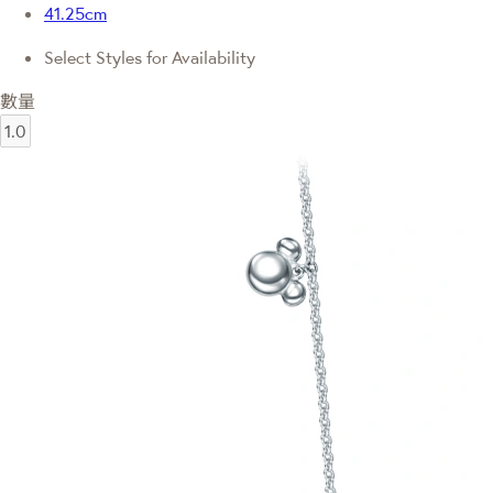
41.25cm
Select Styles for Availability
數量