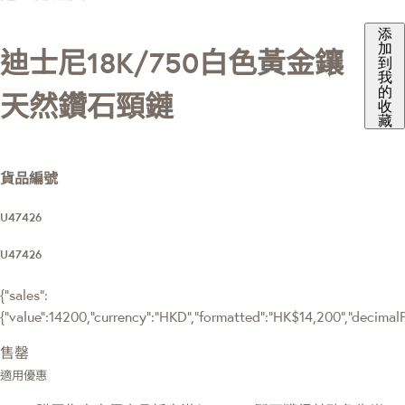
添
加
迪士尼18K/750白色黃金鑲
到
我
的
天然鑽石頸鏈
收
藏
貨品編號
U47426
U47426
{"sales":
{"value":14200,"currency":"HKD","formatted":"HK$14,200","decimalPri
售罄
適用優惠