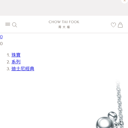
×
0
0
珠寶
系列
迪士尼經典