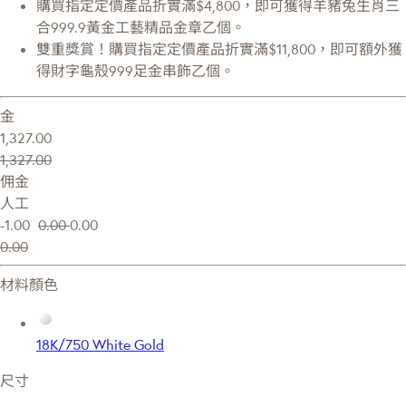
購買指定定價產品折實滿$4,800，即可獲得羊豬兔生肖三
合999.9黃金工藝精品金章乙個。
雙重獎賞！購買指定定價產品折實滿$11,800，即可額外獲
得財字龜殼999足金串飾乙個。
金
1,327.00
1,327.00
佣金
人工
-1.00
0.00
0.00
0.00
材料顏色
18K/750 White Gold
尺寸