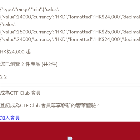
{"type":"range","min":{"sales":
{"value":24000,"currency":"HKD","formatted":"HK$24,000","decimalPr
{"sales":
{"value":25000,"currency":"HKD","formatted":"HK$25,000","decimalPric
{"value":24000,"currency":"HKD","formatted":"HK$24,000","decimalP
HK$24,000
起
您已瀏覽 2 件產品 (共2件)
2
2
成為CTF Club 會員
登記成為CTF Club 會員尊享嶄新的奢華體驗。
加入會員