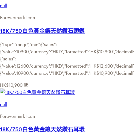
null
Forevermark Icon
18K/750白色黃金鑲天然鑽石頸鏈
{"type":"range","min":{"sales":
{"value":10900,"currency":"HKD","formatted":"HK$10,900","decimalPri
{"sales":
{"value":12600,"currency":"HKD","formatted":"HK$12,600","decimalPric
{"value":10900,"currency":"HKD","formatted":"HK$10,900","decimalPr
HK$10,900
起
null
Forevermark Icon
18K/750白色黃金鑲天然鑽石耳環