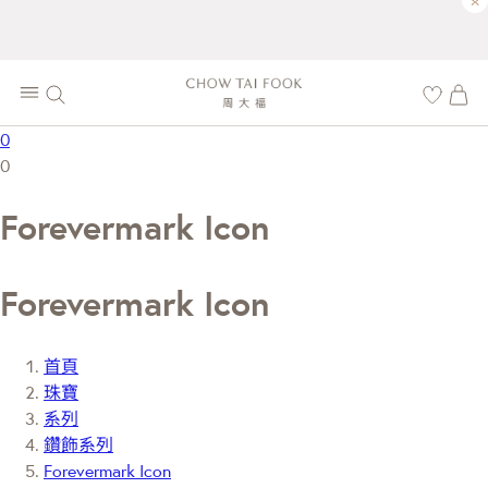
×
0
0
Forevermark Icon
Forevermark Icon
首頁
珠寶
系列
鑽飾系列
Forevermark Icon