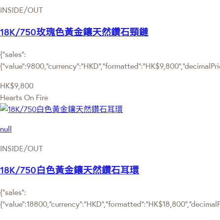
INSIDE/OUT
18K/750玫瑰色黃金鑲天然鑽石頸鏈
{"sales":
{"value":9800,"currency":"HKD","formatted":"HK$9,800","decimalPrice
HK$9,800
Hearts On Fire
null
INSIDE/OUT
18K/750白色黃金鑲天然鑽石耳環
{"sales":
{"value":18800,"currency":"HKD","formatted":"HK$18,800","decimalPri