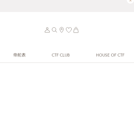
×
帝舵表
CTF CLUB
HOUSE OF CTF