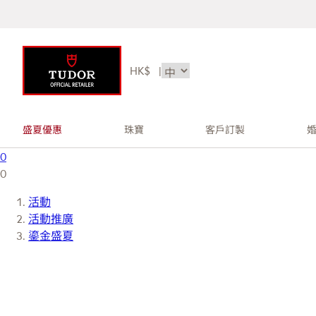
HK$
|
盛夏優惠
珠寶
客戶訂製
0
0
活動
活動推廣
鎏金盛夏