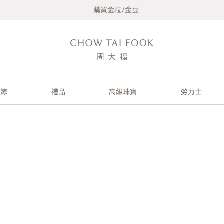
購買金粒/金豆
婚嫁
禮品
高級珠寶
勞力士