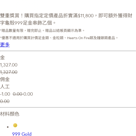
雙重獎賞！購買指定定價產品折實滿$11,800，即可額外獲得財
字龜殼999足金串飾乙個。
*贈品數量有限，贈完即止。贈品以結帳頁顯示為準。
*優惠不適用於購買計價足金類、金粒類、Hearts On Fire類及鐘錶類產品。
更多
金
1,327.00
1,327.00
佣金
人工
-1.00
0.00
0.00
0.00
材料顏色
999 Gold