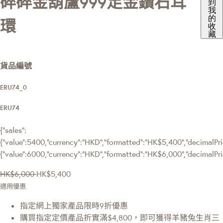
碎碎金葫蘆999足金鑽石耳
到
我
的
環
收
藏
貨品編號
ERU74_0
ERU74
{"sales":
{"value":5400,"currency":"HKD","formatted":"HK$5,400","decimalPric
{"value":6000,"currency":"HKD","formatted":"HK$6,000","decimalPri
HK$6,000
HK$5,400
適用優惠
指定網上獨家產品限時9折優惠
購買指定定價產品折實滿$4,800，即可獲得羊豬兔生肖三