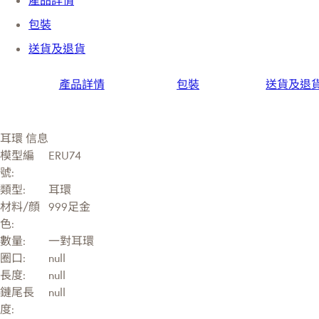
包裝
送貨及退貨
產品詳情
包裝
送貨及退
耳環 信息
模型編
ERU74
號:
類型:
耳環
材料/顔
999足金
色:
數量:
一對耳環
圈口:
null
長度:
null
鏈尾長
null
度: