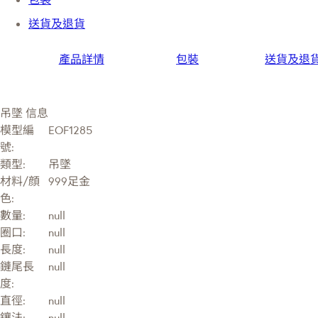
送貨及退貨
產品詳情
包裝
送貨及退
吊墜 信息
模型編
EOF1285
號:
類型:
吊墜
材料/顔
999足金
色:
數量:
null
圈口:
null
長度:
null
鏈尾長
null
度:
直徑:
null
鑲法:
null