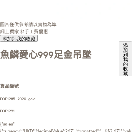
圖片僅供參考請以實物為準
網上獨家
$1手工費優惠
添加到我的收藏
添
加
魚鱗愛心999足金吊墜
到
我
的
收
藏
貨品編號
EOF1285_2020_gold
EOF1291
{"sales":
{"currency":"HKD","decimalValue":2671,"formatted":"HK$2,671","value