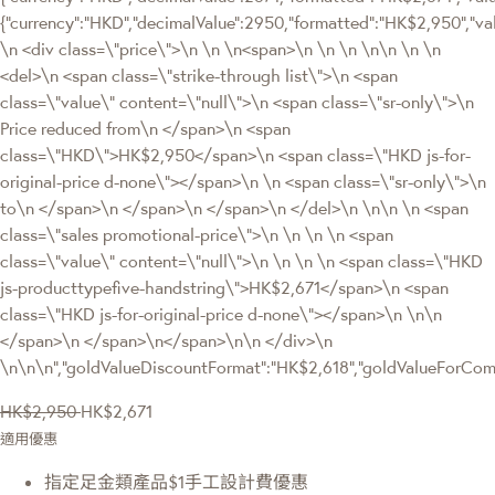
{"currency":"HKD","decimalValue":2950,"formatted":"HK$2,950",
\n <div class=\"price\">\n \n \n<span>\n \n \n \n\n \n \n
<del>\n <span class=\"strike-through list\">\n <span
class=\"value\" content=\"null\">\n <span class=\"sr-only\">\n
Price reduced from\n </span>\n <span
class=\"HKD\">HK$2,950</span>\n <span class=\"HKD js-for-
original-price d-none\"></span>\n \n <span class=\"sr-only\">\n
to\n </span>\n </span>\n </span>\n </del>\n \n\n \n <span
class=\"sales promotional-price\">\n \n \n \n <span
class=\"value\" content=\"null\">\n \n \n \n <span class=\"HKD
js-producttypefive-handstring\">HK$2,671</span>\n <span
class=\"HKD js-for-original-price d-none\"></span>\n \n\n
</span>\n </span>\n</span>\n\n </div>\n
\n\n\n","goldValueDiscountFormat":"HK$2,618","goldValueForC
HK$2,950
HK$2,671
適用優惠
指定足金類產品$1手工設計費優惠