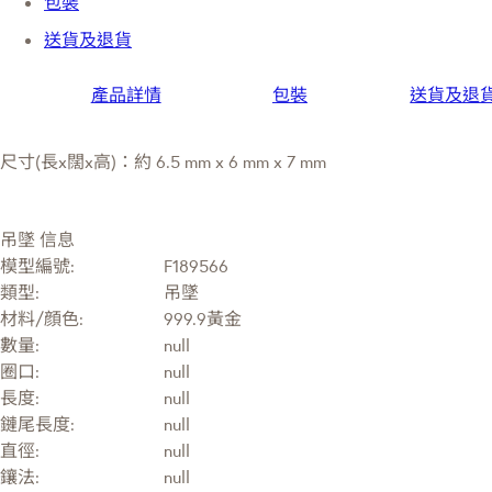
包裝
送貨及退貨
產品詳情
包裝
送貨及退
尺寸(長x闊x高)：約 6.5 mm x 6 mm x 7 mm
吊墜 信息
模型編號:
F189566
類型:
吊墜
材料/顔色:
999.9黃金
數量:
null
圈口:
null
長度:
null
鏈尾長度:
null
直徑:
null
鑲法:
null