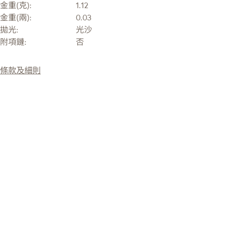
金重(克):
1.12
金重(兩):
0.03
拋光:
光沙
附項鏈:
否
條款及細則