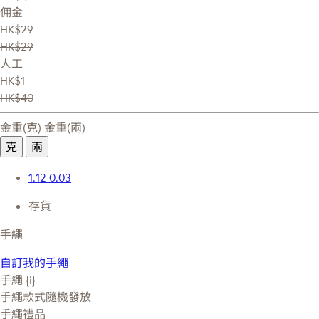
佣金
HK$29
HK$29
人工
HK$1
HK$40
金重(克)
金重(兩)
克
兩
1.12
0.03
存貨
手繩
自訂我的手繩
手繩 {i}
手繩款式隨機發放
手繩禮品