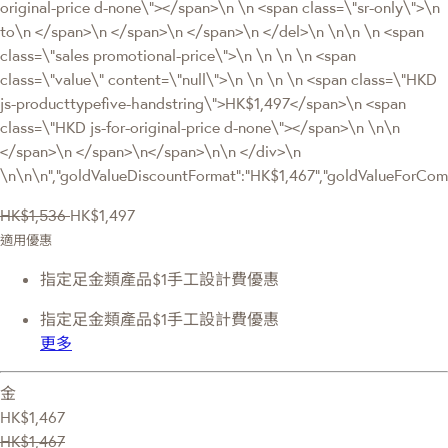
original-price d-none\"></span>\n \n <span class=\"sr-only\">\n
to\n </span>\n </span>\n </span>\n </del>\n \n\n \n <span
class=\"sales promotional-price\">\n \n \n \n <span
class=\"value\" content=\"null\">\n \n \n \n <span class=\"HKD
js-producttypefive-handstring\">HK$1,497</span>\n <span
class=\"HKD js-for-original-price d-none\"></span>\n \n\n
</span>\n </span>\n</span>\n\n </div>\n
\n\n\n","goldValueDiscountFormat":"HK$1,467","goldValueForC
HK$1,536
HK$1,497
適用優惠
指定足金類產品$1手工設計費優惠
指定足金類產品$1手工設計費優惠
更多
金
HK$1,467
HK$1,467