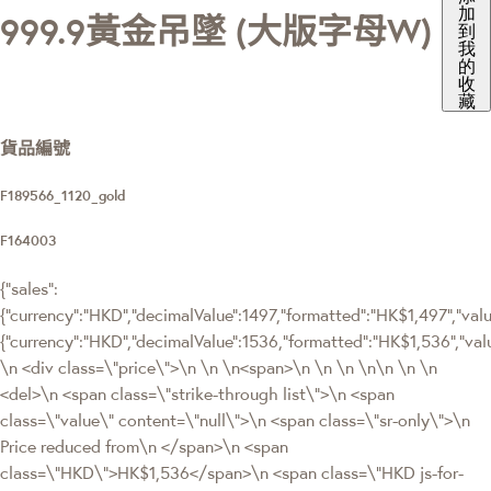
加
999.9黃金吊墜 (大版字母W)
到
我
的
收
藏
貨品編號
F189566_1120_gold
F164003
{"sales":
{"currency":"HKD","decimalValue":1497,"formatted":"HK$1,497","value
{"currency":"HKD","decimalValue":1536,"formatted":"HK$1,536","
\n <div class=\"price\">\n \n \n<span>\n \n \n \n\n \n \n
<del>\n <span class=\"strike-through list\">\n <span
class=\"value\" content=\"null\">\n <span class=\"sr-only\">\n
Price reduced from\n </span>\n <span
class=\"HKD\">HK$1,536</span>\n <span class=\"HKD js-for-