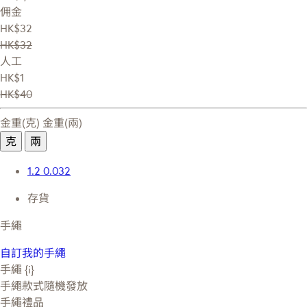
佣金
HK$32
HK$32
人工
HK$1
HK$40
金重(克)
金重(兩)
克
兩
1.2
0.032
存貨
手繩
自訂我的手繩
手繩 {i}
手繩款式隨機發放
手繩禮品