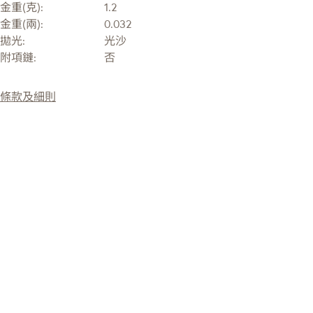
金重(克):
1.2
金重(兩):
0.032
拋光:
光沙
附項鏈:
否
條款及細則