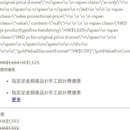
original-price d-none\"></span>\n \n <span class=\"sr-only\">\n
to\n </span>\n </span>\n </span>\n </del>\n \n\n \n <span
class=\"sales promotional-price\">\n \n \n \n <span
class=\"value\" content=\"null\">\n \n \n \n <span class=\"HKD
js-producttypefive-handstring\">HK$1,625</span>\n <span
class=\"HKD js-for-original-price d-none\"></span>\n \n\n
</span>\n </span>\n</span>\n\n </div>\n
\n\n\n","goldValueDiscountFormat":"HK$1,592","goldValueForC
HK$1,664
HK$1,625
適用優惠
指定足金類產品$1手工設計費優惠
指定足金類產品$1手工設計費優惠
更多
金
HK$1,592
HK$1,592