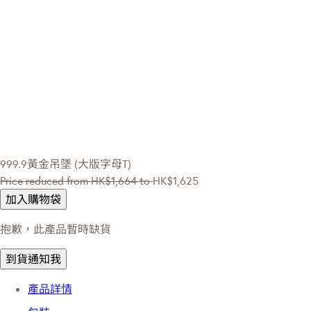
999.9黃金吊墜 (大版字母T)
Price reduced from
HK$1,664
to
HK$1,625
加入購物袋
抱歉，此產品暫時缺貨
到貨通知我
產品詳情