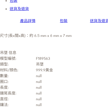
包裝
送貨及退貨
產品詳情
包裝
送貨及退
尺寸(長x闊x高)：約 6.5 mm x 6 mm x 7 mm
吊墜 信息
模型編號:
F189563
類型:
吊墜
材料/顔色:
999.9黃金
數量:
null
圈口:
null
長度:
null
鏈尾長度:
null
直徑:
null
鑲法:
null