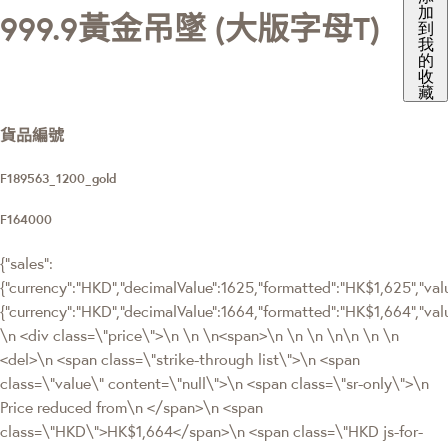
加
999.9黃金吊墜 (大版字母T)
到
我
的
收
藏
貨品編號
F189563_1200_gold
F164000
{"sales":
{"currency":"HKD","decimalValue":1625,"formatted":"HK$1,625","value
{"currency":"HKD","decimalValue":1664,"formatted":"HK$1,664","
\n <div class=\"price\">\n \n \n<span>\n \n \n \n\n \n \n
<del>\n <span class=\"strike-through list\">\n <span
class=\"value\" content=\"null\">\n <span class=\"sr-only\">\n
Price reduced from\n </span>\n <span
class=\"HKD\">HK$1,664</span>\n <span class=\"HKD js-for-