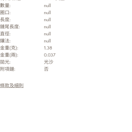
數量:
null
圈口:
null
長度:
null
鏈尾長度:
null
直徑:
null
鑲法:
null
金重(克):
1.38
金重(兩):
0.037
拋光:
光沙
附項鏈:
否
條款及細則