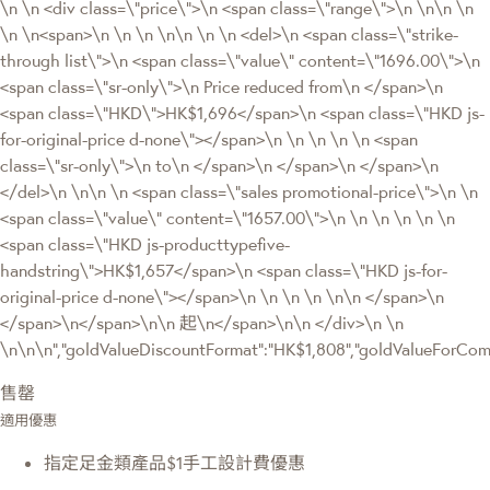
\n \n <div class=\"price\">\n <span class=\"range\">\n \n\n \n
\n \n<span>\n \n \n \n\n \n \n <del>\n <span class=\"strike-
through list\">\n <span class=\"value\" content=\"1696.00\">\n
<span class=\"sr-only\">\n Price reduced from\n </span>\n
<span class=\"HKD\">HK$1,696</span>\n <span class=\"HKD js-
for-original-price d-none\"></span>\n \n \n \n \n <span
class=\"sr-only\">\n to\n </span>\n </span>\n </span>\n
</del>\n \n\n \n <span class=\"sales promotional-price\">\n \n
<span class=\"value\" content=\"1657.00\">\n \n \n \n \n \n
<span class=\"HKD js-producttypefive-
handstring\">HK$1,657</span>\n <span class=\"HKD js-for-
original-price d-none\"></span>\n \n \n \n \n\n </span>\n
</span>\n</span>\n\n 起\n</span>\n\n </div>\n \n
\n\n\n","goldValueDiscountFormat":"HK$1,808","goldValueForC
售罄
適用優惠
指定足金類產品$1手工設計費優惠