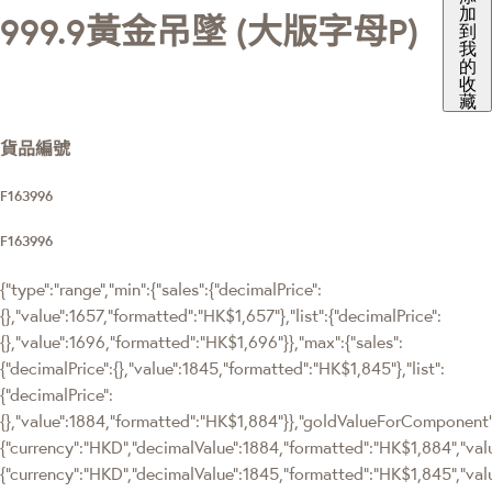
加
999.9黃金吊墜 (大版字母P)
到
我
的
收
藏
貨品編號
F163996
F163996
{"type":"range","min":{"sales":{"decimalPrice":
{},"value":1657,"formatted":"HK$1,657"},"list":{"decimalPrice":
{},"value":1696,"formatted":"HK$1,696"}},"max":{"sales":
{"decimalPrice":{},"value":1845,"formatted":"HK$1,845"},"list":
{"decimalPrice":
{},"value":1884,"formatted":"HK$1,884"}},"goldValueForComponen
{"currency":"HKD","decimalValue":1884,"formatted":"HK$1,884","valu
{"currency":"HKD","decimalValue":1845,"formatted":"HK$1,845","val