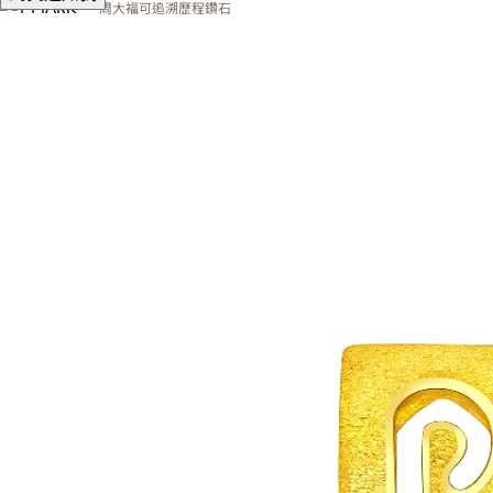
周大福可追溯歷程鑽石