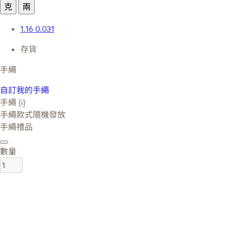
克
兩
1.16
0.031
存貨
手繩
自訂我的手繩
手繩 {i}
手繩款式隨機發放
手繩禮品
數量