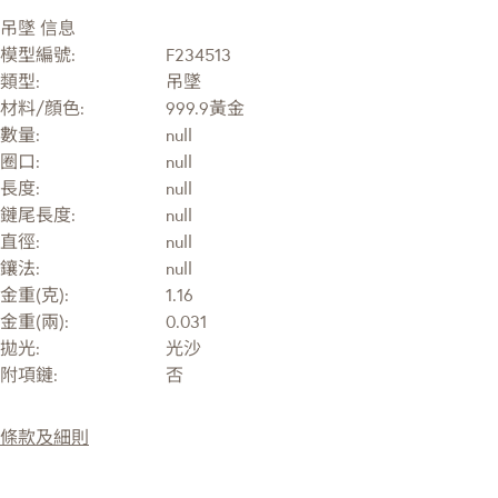
吊墜 信息
模型編號:
F234513
類型:
吊墜
材料/顔色:
999.9黃金
數量:
null
圈口:
null
長度:
null
鏈尾長度:
null
直徑:
null
鑲法:
null
金重(克):
1.16
金重(兩):
0.031
拋光:
光沙
附項鏈:
否
條款及細則