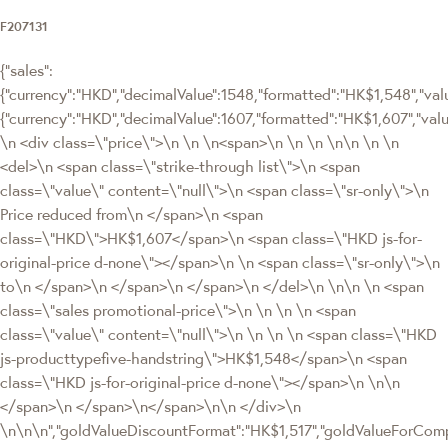
F207131
{"sales":
{"currency":"HKD","decimalValue":1548,"formatted":"HK$1,548","value
{"currency":"HKD","decimalValue":1607,"formatted":"HK$1,607","
\n <div class=\"price\">\n \n \n<span>\n \n \n \n\n \n \n
<del>\n <span class=\"strike-through list\">\n <span
class=\"value\" content=\"null\">\n <span class=\"sr-only\">\n
Price reduced from\n </span>\n <span
class=\"HKD\">HK$1,607</span>\n <span class=\"HKD js-for-
original-price d-none\"></span>\n \n <span class=\"sr-only\">\n
to\n </span>\n </span>\n </span>\n </del>\n \n\n \n <span
class=\"sales promotional-price\">\n \n \n \n <span
class=\"value\" content=\"null\">\n \n \n \n <span class=\"HKD
js-producttypefive-handstring\">HK$1,548</span>\n <span
class=\"HKD js-for-original-price d-none\"></span>\n \n\n
</span>\n </span>\n</span>\n\n </div>\n
\n\n\n","goldValueDiscountFormat":"HK$1,517","goldValueForCo