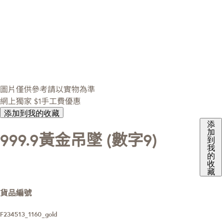
圖片僅供參考請以實物為準
網上獨家
$1手工費優惠
添加到我的收藏
添
加
999.9黃金吊墜 (數字9)
到
我
的
收
藏
貨品編號
F234513_1160_gold