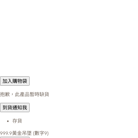
加入購物袋
抱歉，此產品暫時缺貨
到貨通知我
存貨
999.9黃金吊墜 (數字9)