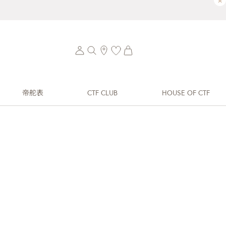
×
帝舵表
CTF CLUB
HOUSE OF CTF