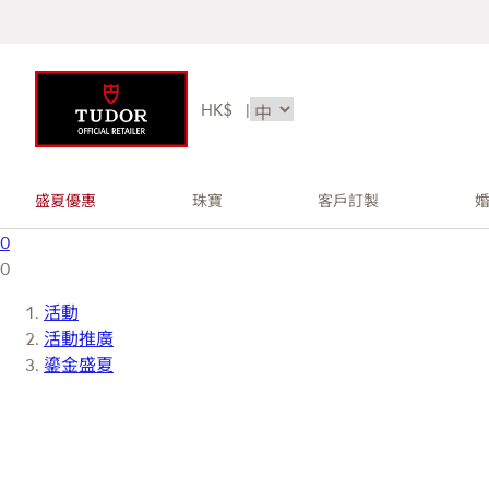
HK$
|
盛夏優惠
珠寶
客戶訂製
0
0
活動
活動推廣
鎏金盛夏