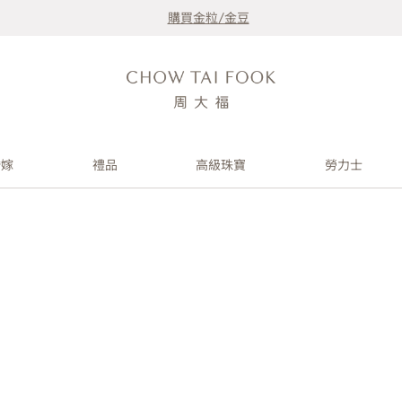
購買金粒/金豆
婚嫁
禮品
高級珠寶
勞力士