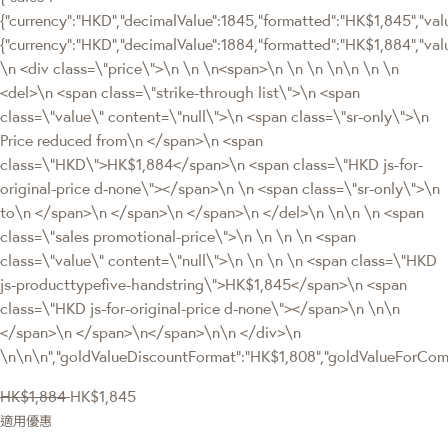
{"currency":"HKD","decimalValue":1845,"formatted":"HK$1,845","value
{"currency":"HKD","decimalValue":1884,"formatted":"HK$1,884","
\n <div class=\"price\">\n \n \n<span>\n \n \n \n\n \n \n
<del>\n <span class=\"strike-through list\">\n <span
class=\"value\" content=\"null\">\n <span class=\"sr-only\">\n
Price reduced from\n </span>\n <span
class=\"HKD\">HK$1,884</span>\n <span class=\"HKD js-for-
original-price d-none\"></span>\n \n <span class=\"sr-only\">\n
to\n </span>\n </span>\n </span>\n </del>\n \n\n \n <span
class=\"sales promotional-price\">\n \n \n \n <span
class=\"value\" content=\"null\">\n \n \n \n <span class=\"HKD
js-producttypefive-handstring\">HK$1,845</span>\n <span
class=\"HKD js-for-original-price d-none\"></span>\n \n\n
</span>\n </span>\n</span>\n\n </div>\n
\n\n\n","goldValueDiscountFormat":"HK$1,808","goldValueForC
HK$1,884
HK$1,845
適用優惠