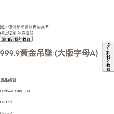
圖片僅供參考請以實物為準
網上獨家
熱賣推薦
添加到我的收藏
添
加
999.9黃金吊墜 (大版字母A)
到
我
的
收
藏
貨品編號
F189544_1380_gold
F163981
{"sales":