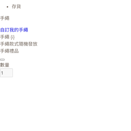
存貨
手繩
自訂我的手繩
手繩 {i}
手繩款式隨機發放
手繩禮品
數量