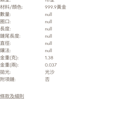
材料/顔色:
999.9黃金
數量:
null
圈口:
null
長度:
null
鏈尾長度:
null
直徑:
null
鑲法:
null
金重(克):
1.38
金重(兩):
0.037
拋光:
光沙
附項鏈:
否
條款及細則