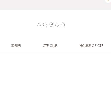
×
帝舵表
CTF CLUB
HOUSE OF CTF