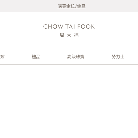
購買金粒/金豆
婚嫁
禮品
高級珠寶
勞力士