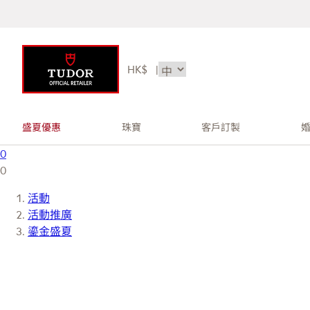
HK$
|
盛夏優惠
珠寶
客戶訂製
0
0
活動
活動推廣
鎏金盛夏