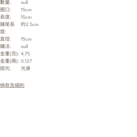
數量:
null
圈口:
15cm
長度:
15cm
鏈尾長
約2.5cm
度:
直徑:
15cm
鑲法:
null
金重(克):
4.75
金重(兩):
0.127
拋光:
光身
條款及細則