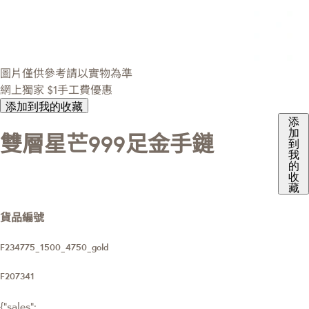
圖片僅供參考請以實物為準
網上獨家
$1手工費優惠
添加到我的收藏
添
加
雙層星芒999足金手鏈
到
我
的
收
藏
貨品編號
F234775_1500_4750_gold
F207341
{"sales":