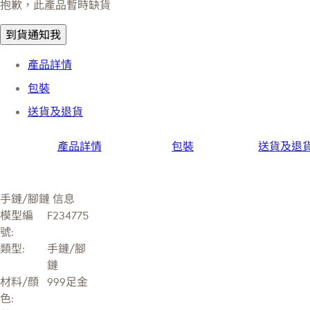
抱歉，此產品暫時缺貨
到貨通知我
產品詳情
包裝
送貨及退貨
產品詳情
包裝
送貨及退
手鏈/腳鏈 信息
模型編
F234775
號:
類型:
手鏈/腳
鏈
材料/顔
999足金
色: