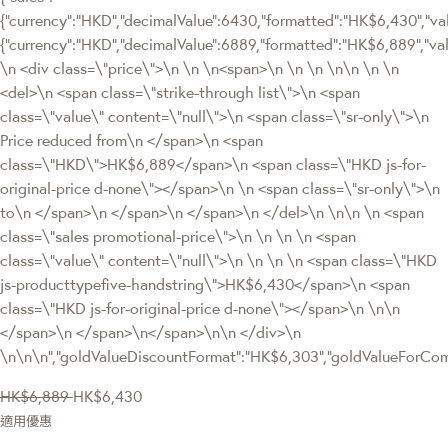
{"currency":"HKD","decimalValue":6430,"formatted":"HK$6,430","valu
{"currency":"HKD","decimalValue":6889,"formatted":"HK$6,889",
\n <div class=\"price\">\n \n \n<span>\n \n \n \n\n \n \n
<del>\n <span class=\"strike-through list\">\n <span
class=\"value\" content=\"null\">\n <span class=\"sr-only\">\n
Price reduced from\n </span>\n <span
class=\"HKD\">HK$6,889</span>\n <span class=\"HKD js-for-
original-price d-none\"></span>\n \n <span class=\"sr-only\">\n
to\n </span>\n </span>\n </span>\n </del>\n \n\n \n <span
class=\"sales promotional-price\">\n \n \n \n <span
class=\"value\" content=\"null\">\n \n \n \n <span class=\"HKD
js-producttypefive-handstring\">HK$6,430</span>\n <span
class=\"HKD js-for-original-price d-none\"></span>\n \n\n
</span>\n </span>\n</span>\n\n </div>\n
\n\n\n","goldValueDiscountFormat":"HK$6,303","goldValueForC
HK$6,889
HK$6,430
適用優惠