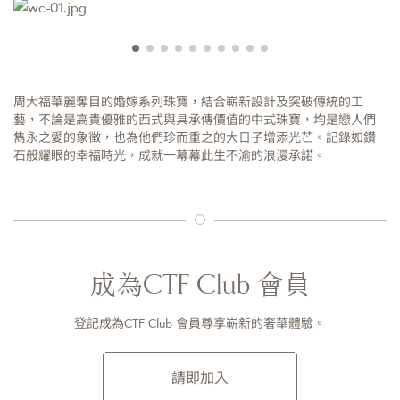
周大福華麗奪目的婚嫁系列珠寶，結合嶄新設計及突破傳統的工
藝，不論是高貴優雅的西式與具承傳價值的中式珠寶，均是戀人們
雋永之愛的象徵，也為他們珍而重之的大日子增添光芒。記錄如鑽
石般耀眼的幸福時光，成就一幕幕此生不渝的浪漫承諾。
成為CTF Club 會員
登記成為CTF Club 會員尊享嶄新的奢華體驗。
請即加入