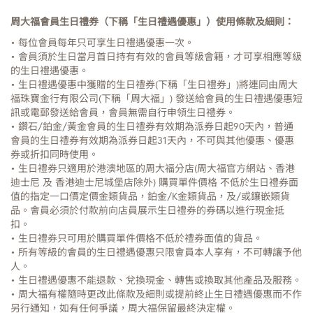
周大福會員生日禮券（下稱「生日禮遇優惠」）使用條款及細則：
• 每位會員每年只可享生日禮遇優惠一次。
• 會員須於生日當月首日持有有效的會員等級會籍，才可享相應等級
的生日禮遇優惠。
• 生日禮遇優惠中獲贈的生日禮券(下稱「生日禮券」)將連同由周大
福珠寶金行有限公司(下稱「周大福」) 發送給會員的生日禮遇優惠短
訊或電郵發送給會員，會員無需自行申領生日禮券。
• 鑽石/鉑金/黃金會員的生日禮券有效期為派券日起90天內，普通
會員的生日禮券有效期為派券日起31天內，不可與其他優惠、優惠
券或折扣同時使用。
• 生日禮券只適用於港澳地區的周大福分店(周大福官方網站、香港
迪士尼 及 香港迪士尼城堡店除外) 購買單件價格 不低於生日禮券面
值的指定一口價定價金類貨品，鉑金/K金類貨品，及/或鑲嵌類貨
品。會員必須於付款前向店員展示生日禮券的券碼以進行現金抵
扣。
• 生日禮券只可用於購買單件價格不低於禮券面值的貨品。
• 所有等級的會員的生日禮遇優惠只限會員本人享有，不可轉讓予他
人。
• 生日禮遇優惠不能退款、兌換現金、轉售或換取其他產品及服務。
• 周大福有權隨時更改此條款及細則或提前終止生日禮遇優惠而不作
另行通知，如有任何爭議，周大福保留最終決定權。