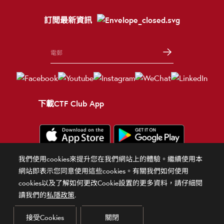
訂閲最新資訊
下載CTF Club App
我們使用cookies來提升您在我們網站上的體驗。繼續使用本
條款細則
使用條款
隱私政策
官方聲明
相關網站
網站即表示您同意使用這些cookies。有關我們如何使用
cookies以及了解如何更改Cookie設置的更多資料，請仔細閱
© 2026 周大福珠寶金行有限公司 版權所有 不得轉載
讀我們的
私隱政策
.
貴金屬及寶石B類註冊交易商（註冊號碼：B-B-24-01-00028）
接受Cookies
關閉