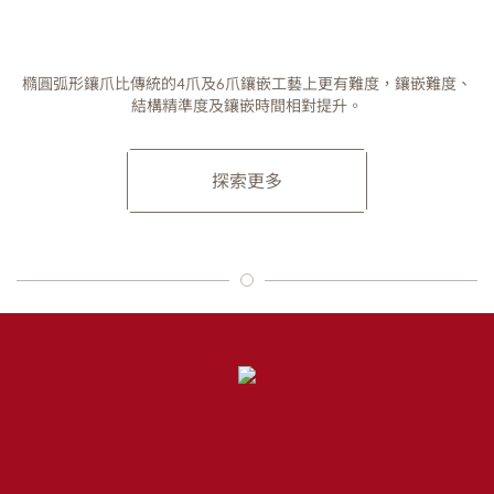
橢圓弧形鑲爪比傳統的4爪及6爪鑲嵌工藝上更有難度，鑲嵌難度、
結構精準度及鑲嵌時間相對提升。
探索更多