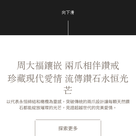
向下滑
周大福鑲嵌 兩爪相伴鑽戒
珍藏現代愛情 流傳鑽石永恒光
芒
以代表永恒締結和橄欖為靈感，突破傳統的兩爪設計讓每顆天然鑽
石都能綻放璀璨的光芒，見證超越世代的完美愛情。
探索更多