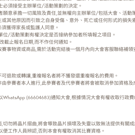
士必須接受主辦單位/活動策劃的決定。
者願意承擔一切風險及責任,並無權向主辦單位/包括大會、活動
生或其他原因而引致之自身受傷、意外、死亡或任何形式的損失
必須獲得家長或監護人同意。
單位/活動策劃有權決定是否接納參加者所填報之項目。
改截止報名日期,而不作任何通知。
取賽事物資或商品,需於活動完結後一個月內向大會客服聯絡補領
不可退款或轉讓,重複報名者將不獲發還重複報名的費用。
非由參賽者本人進行,此參賽者及代參賽者將會被取消參加資格及
atsApp (66604683)通知大會,根據情況大會有權收取行政費HK
,切勿將晶片摺曲,將會導致晶片損壞及失靈以致無法提供有關成
以便工作人員辨認,否則本會有權取消其比賽資格。