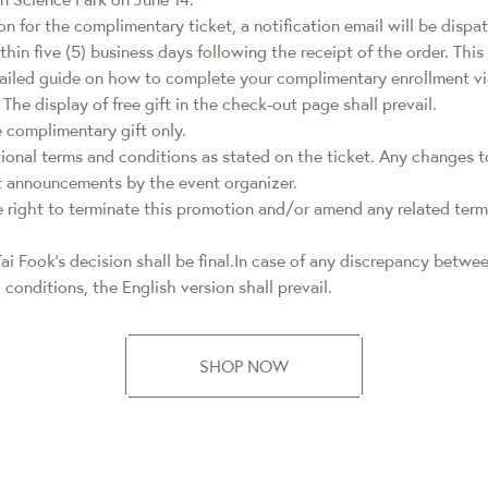
on for the complimentary ticket, a notification email will be dispa
hin five (5) business days following the receipt of the order. This 
tailed guide on how to complete your complimentary enrollment via
 The display of free gift in the check-out page shall prevail.
e complimentary gift only.
tional terms and conditions as stated on the ticket. Any changes t
st announcements by the event organizer.
 right to terminate this promotion and/or amend any related term
ai Fook’s decision shall be final.In case of any discrepancy betw
conditions, the English version shall prevail.
SHOP NOW