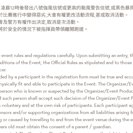
14日凌晨12時後發出八號強風信號或更高的颱風警告信號,或黑色暴
於比賽進行中變得惡劣,大會有權更改活動流程,甚或取消活動。
會及警方有權作出決定,取消是次活動。
者將於安全的情況下被指揮員帶領離開跑道。
 event rules and regulations carefully. Upon submitting an entry, 
itions of the Event, the Official Rules as stipulated and to those
cer.
ided by a participant in the registration form must be true and acc
hysically fit and able to participate in the Event. The Organizer/E
 person who is known or suspected by the Organizer/Event Producer
nd such person shall accept such decision of the Organizer/Event 
is voluntary and at the own risk of participants. Each participant 
sors and/or supporting organizations from all liabilities arising fr
g or caused by travelling to and from the event venue during the 
ears old must obtain the consent of a parent / guardian.