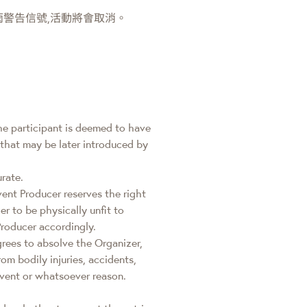
雨警告信號,活動將會取消。
the participant is deemed to have
 that may be later introduced by
urate.
vent Producer reserves the right
 to be physically unfit to
Producer accordingly.
agrees to absolve the Organizer,
om bodily injuries, accidents,
event or whatsoever reason.