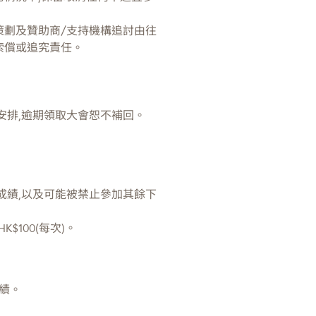
策劃及贊助商/支持機構追討由往
索償或追究責任。
安排,逾期領取大會恕不補回。
成績,以及可能被禁止參加其餘下
$100(每次)。
績。