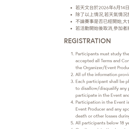
若天文台於2026年6月
除了以上情況,若天氣情況
不論賽事是否已經開始,大
若活動開始後取消,參加
REGISTRATION
Participants must study the
accepted all Terms and Cond
the Organizer/Event Produ
All of the information prov
Each participant shall be p
to disallow/disqualify any
participate in the Event a
Participation in the Event 
Event Producer and any spon
death or other losses durin
All participants below 18 y