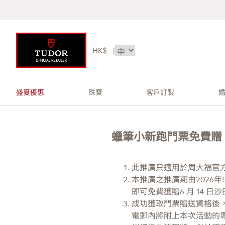
HK$
|
盛夏優惠
珠寶
客戶訂製
蠟筆小新跑門票免費贈 
此推廣只適用於周大福官
本推廣之推廣期由2026年
即可免費獲贈6 月 14 
成功獲取門票贈送資格後
電郵內將附上本次活動的