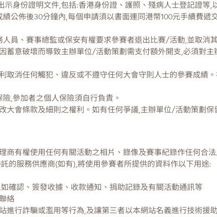
出示身份證明文件,包括:香港身份證、護照、殘病人士登記證等,
績公佈後30分鐘內,每個申請須以書面連同港幣100元手續費遞交
務人員、賽事總監或保安有權要求參賽者退出比賽/活動,並取消
因蓄意破壞而導致主辦單位/活動策劃需支付額外開支,必須對主
權利取消任何觸犯、違反或不遵守任何大會守則人士的參賽成績。
保險,參加者之個人保險須自行負責。
改大會條款及細則之權利。如有任何爭議,主辦單位/活動策劃保
代理商有權使用任何有關活動之相片、錄像及賽事紀錄作任何合法
委託的服務供應商(如有),將使用參賽者所提供的資料作以下用途:
,如確認、簽發收據、收款通知、捐助記錄及有關活動通訊等
聯絡
站進行詐騙或濫用等行為,及讓第三者以本網站名義進行技術援