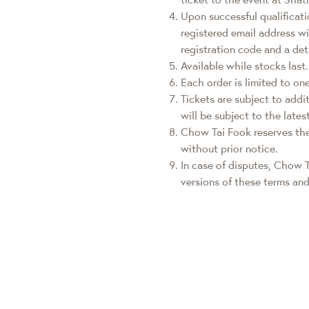
Upon successful qualificati
registered email address wit
registration code and a de
Available while stocks last.
Each order is limited to on
Tickets are subject to addi
will be subject to the late
Chow Tai Fook reserves the
without prior notice.
In case of disputes, Chow T
versions of these terms and 