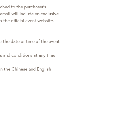
tched to the purchaser's
email will include an exclusive
 the official event website.
o the date or time of the event
s and conditions at any time
een the Chinese and English