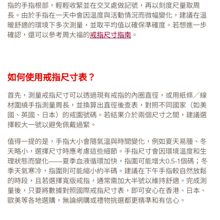
指的手指根部，輕輕收緊並在交叉處做記號，再以刻度尺量取周
長。由於手指在一天中會因溫度與活動情況而微幅變化，建議在溫
暖舒適的環境下多次測量，並取平均值以確保準確度。若想進一步
確認，還可以參考周大福的
戒指尺寸指南
。
如何使用戒指尺寸表？
首先，測量戒指尺寸可以透過現有戒指的內圈直徑，或用紙條／線
材圍繞手指測量周長，並換算出直徑後查表，對照不同國家（如美
國、英國、日本）的戒圍號碼。若結果介於兩個尺寸之間，建議選
擇較大一號以避免佩戴過緊。
值得一提的是，手指大小會隨氣溫與時間變化，例如夏天易腫、冬
天略小，選擇尺寸時應考慮這些細節。手指尺寸會因環境溫度和生
理狀態而變化——夏季血液循環加快，指圍可能增大0.5-1個碼；冬
季天氣寒冷，指圍則可能縮小約半碼。建議在下午手指較自然放鬆
的時段，且若選擇寬版戒指，通常需加大半號以維持舒適。完成測
量後，只要將數據對照國際戒指尺寸表，即可安心在香港、日本、
歐美等各地選購，無論網購或禮物挑選都更精準和有信心。