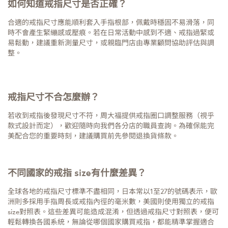
如何知道戒指尺寸是否正確？
合適的戒指尺寸應能順利套入手指根部，佩戴時穩固不易滑落，同
時不會產生緊繃感或壓痕。若在日常活動中感到不適、戒指過緊或
易鬆動，建議重新測量尺寸，或親臨門店由專業顧問協助評估與調
整。
戒指尺寸不合怎麼辦？
若收到戒指後發現尺寸不符，周大福提供戒指圈口調整服務（視乎
款式設計而定），歡迎隨時向我們各分店的職員查詢。為確保能完
美配合您的重要時刻，建議購買前先參閱退換貨條款。
不同國家的戒指 size有什麼差異？
全球各地的戒指尺寸標準不盡相同，日本常以1至27的號碼表示，歐
洲則多採用手指周長或戒指內徑的毫米數，美國則使用獨立的戒指
size對照表。這些差異可能造成混淆，但透過戒指尺寸對照表，便可
輕鬆轉換各國系統，無論從哪個國家購買戒指，都能精準掌握適合