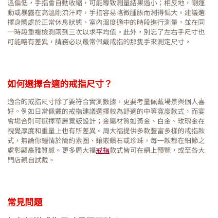
溫偏低，手指會自動收縮，可能導致測量結果過小；相反地，剛運
動或暴露在高溫剛流汗時，手指容易略微腫脹而測得偏大。建議選
擇身體處於正常休息狀態、室內溫度適中的時段進行測量，並在同
一時段重複檢測兩到三次以求平均值。此外，別忘了左右手尺寸也
可能略有差異，請務必以最常佩戴戒指的那隻手來測定尺寸。
如何選擇合適的戒指尺寸？
適合的戒指尺寸除了要符合實測數據，更要考量佩戴場景與個人喜
好。例如日常佩戴的戒指建議選擇較為舒適的中等寬度款式，而宴
會場合則可選擇華麗寬版設計；金屬材質如黃金、白金、玫瑰金在
視覺厚度和重量上也有所差異。周大福提供多款豐富多樣的戒指款
式，無論你鍾情於簡約素圈、鑲嵌鑽石或珍珠，每一款都在細節之
處彰顯高雅質感。更多周大福
戒指
款式皆可在網上預覽，或至各大
門店親自試戴。
常見問題