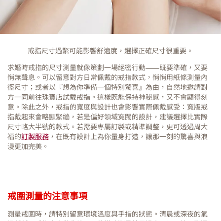
戒指尺寸過緊可能影響舒適度，選擇正確尺寸很重要。
求婚時戒指的尺寸測量就像策劃一場絕密行動——既要準確，又要
悄無聲息。可以留意對方日常佩戴的戒指款式，悄悄用紙條測量內
徑尺寸；或者以『想為你準備一個特別驚喜』為由，自然地邀請對
方一同前往珠寶店試戴戒指。這樣既能保持神秘感，又不會顯得刻
意。除此之外，戒指的寬度與設計也會影響實際佩戴感受：寬版戒
指戴起來會略顯緊繃，若是偏好領域寬闊的設計，建議選擇比實際
尺寸略大半號的款式。若需要專屬訂製或精準調整，更可透過周大
福的
訂製服務
，在既有設計上為你量身打造，讓那一刻的驚喜與浪
漫更加完美。
戒圍測量的注意事項
測量戒圍時，請特別留意環境溫度與手指的狀態。清晨或深夜的氣