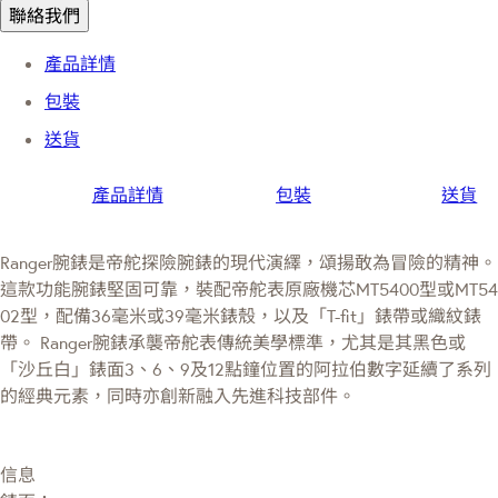
聯絡我們
產品詳情
包裝
送貨
產品詳情
包裝
送貨
Ranger腕錶是帝舵探險腕錶的現代演繹，頌揚敢為冒險的精神。
這款功能腕錶堅固可靠，裝配帝舵表原廠機芯MT5400型或MT54
02型，配備36毫米或39毫米錶殼，以及「T-fit」錶帶或織紋錶
帶。 Ranger腕錶承襲帝舵表傳統美學標準，尤其是其黑色或
「沙丘白」錶面3、6、9及12點鐘位置的阿拉伯數字延續了系列
的經典元素，同時亦創新融入先進科技部件。
信息