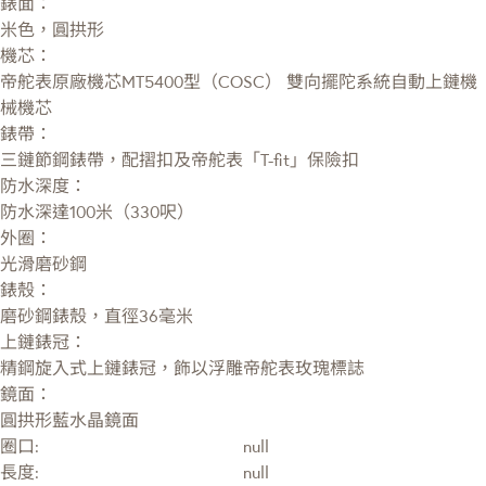
錶面：
米色，圓拱形
機芯：
帝舵表原廠機芯MT5400型（COSC） 雙向擺陀系統自動上鏈機
械機芯
錶帶：
三鏈節鋼錶帶，配摺扣及帝舵表「T-fit」保險扣
防水深度：
防水深達100米（330呎）
外圈：
光滑磨砂鋼
錶殼：
磨砂鋼錶殼，直徑36毫米
上鏈錶冠：
精鋼旋入式上鏈錶冠，飾以浮雕帝舵表玫瑰標誌
鏡面：
圓拱形藍水晶鏡面
圈口:
null
長度:
null