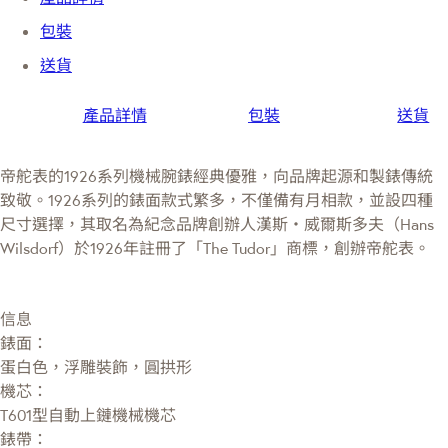
包裝
送貨
產品詳情
包裝
送貨
帝舵表的1926系列機械腕錶經典優雅，向品牌起源和製錶傳統
致敬。1926系列的錶面款式繁多，不僅備有月相款，並設四種
尺寸選擇，其取名為紀念品牌創辦人漢斯・威爾斯多夫（Hans
Wilsdorf）於1926年註冊了「The Tudor」商標，創辦帝舵表。
信息
錶面：
蛋白色，浮雕裝飾，圓拱形
機芯：
T601型自動上鏈機械機芯
錶帶：