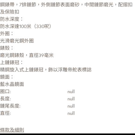
鋼錶帶，7排鏈節，外側鏈節表面磨砂，中間鏈節磨光，配摺扣
及保險扣
防水深度：
防水深達100米（330呎）
外圈：
光滑磨光鋼外圈
錶殼：
磨光鋼錶殼，直徑39毫米
上鏈錶冠：
精鋼旋入式上鏈錶冠，飾以浮雕帝舵表標誌
鏡面：
藍水晶鏡面
圈口:
null
長度:
null
鏈尾長度:
null
直徑:
null
條款及細則