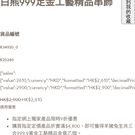
白熊999足金工藝精品串飾
到
我
的
收
藏
貨品編號
R34920_0
R25240
{"sales":
{"value":2610,"currency":"HKD","formatted":"HK$2,610","decimalPrice
{"value":2900,"currency":"HKD","formatted":"HK$2,900","decimalPri
HK$2,900
HK$2,610
適用優惠
指定網上獨家產品限時9折優惠
購買指定定價產品折實滿$4,800，即可獲得羊豬兔生肖三
合999.9黃金工藝精品金章乙個。