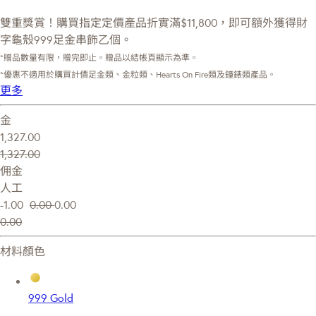
雙重獎賞！購買指定定價產品折實滿$11,800，即可額外獲得財
字龜殼999足金串飾乙個。
*贈品數量有限，贈完即止。贈品以結帳頁顯示為準。
*優惠不適用於購買計價足金類、金粒類、Hearts On Fire類及鐘錶類產品。
更多
金
1,327.00
1,327.00
佣金
人工
-1.00
0.00
0.00
0.00
材料顏色
999 Gold