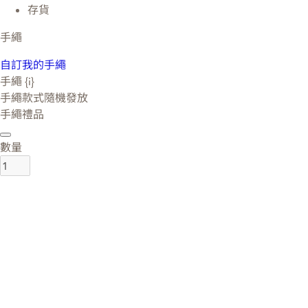
存貨
手繩
自訂我的手繩
手繩 {i}
手繩款式隨機發放
手繩禮品
數量