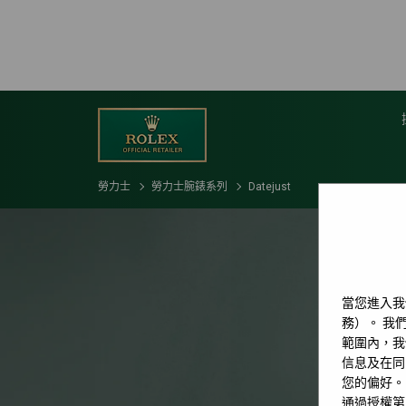
勞力士
勞力士腕錶系列
Datejust
當您進入我
務）。 我們
範圍內，我
信息及在同
您的偏好。
通過授權第