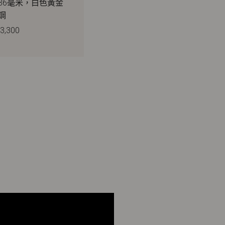
36毫米，白色黃金
鋼
3,300