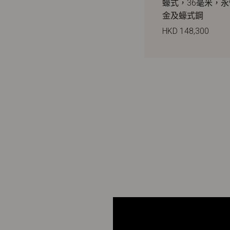
蠔式，36毫米，
金及蠔式鋼
HKD 148,300