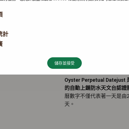
項
統計
廣
儲存並接受
Oyster Perpetual D
的自動上鏈防水天文台認證
曆數字不僅代表著一天是由
天。