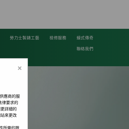
勞力士製錶工藝
檢修服務
蠔式傳奇
聯絡我們
×
供應商的服
用法律要求的
問更詳細的
網站來更改
全性所需的跟