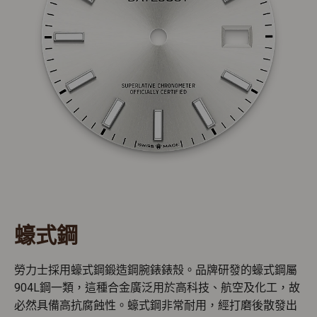
蠔式鋼
勞力士採用蠔式鋼鍛造鋼腕錶錶殼。品牌研發的蠔式鋼屬
904L鋼一類，這種合金廣泛用於高科技、航空及化工，故
必然具備高抗腐蝕性。蠔式鋼非常耐用，經打磨後散發出