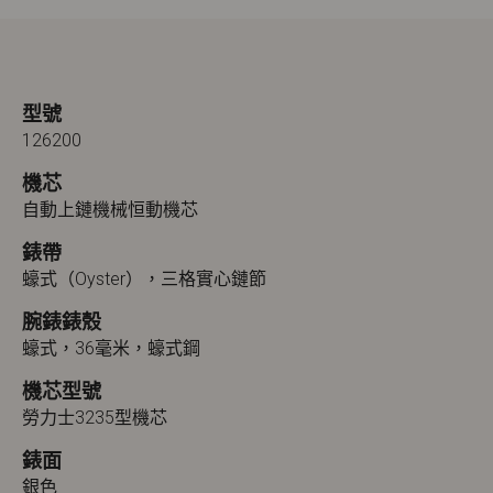
型號
126200
機芯
自動上鏈機械恒動機芯
錶帶
蠔式（Oyster），三格實心鏈節
腕錶錶殼
蠔式，36毫米，蠔式鋼
機芯型號
勞力士3235型機芯
錶面
銀色