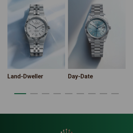
Land-Dweller
Day-Date
S