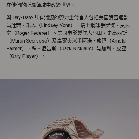
在他們的所屬領域中改變世界。
與 Day-Date 甚有淵源的勞力士代言人包括美国滑雪運動
員莲茜・禾恩（Lindsey Vonn）、瑞士網球手罗傑・费达
拿（Roger Federer）、美国电影製作人马田・史高西斯
（Martin Scorsese）及高爾夫球手阿诺・龐玛（Arnold
Palmer）、积・尼告斯（Jack Nicklaus）与加利・皮亚
（Gary Player）。