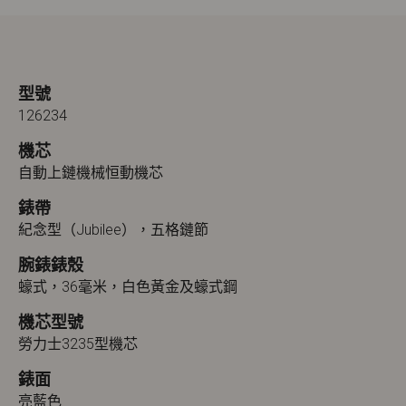
型號
126234
機芯
自動上鏈機械恒動機芯
錶帶
紀念型（Jubilee），五格鏈節
腕錶錶殼
蠔式，36毫米，白色黃金及蠔式鋼
機芯型號
勞力士3235型機芯
錶面
亮藍色