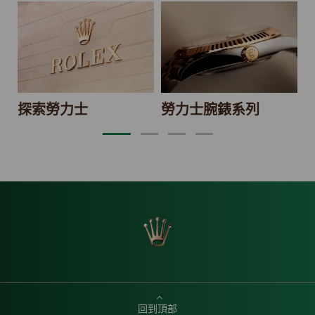
2
探索勞力士
勞力士腕錶系列
回到頂部