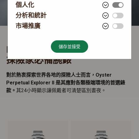
個人化
分析和統計
市場推廣
Rolex Explorer II
儲存並接受
探險家必備腕錶
對於熱衷探索世界各地的探險人士而言，Oyster
Perpetual Explorer II 是其應對各類極端環境的首選錶
款。
其24小時顯示讓佩戴者可清楚區別晝夜。