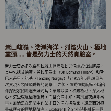
崇山峻嶺、浩瀚海洋、烈焰火山、極地
盡頭……皆是勞力士的天然實驗室。
勞力士曾為多次喜馬拉雅山探險活動配備蠔式恒動腕錶，
其中包括艾德蒙・希拉里爵士（Sir Edmund Hillary）和雪
巴人丹星・諾基（Tenzing Norgay）於1953年5月29日首
次實現人類登頂珠峰的創舉。 之後，蠔式恒動腕錶不斷陪
伴探險家們走遍天涯海角：穿越沙漠，橫越極地，深入地
心。這些環境極端嚴苛，而且充滿未知，辨別晝夜絕非易
事。無論是在黑暗中作業多日的洞穴探險家，還是面對極
晝或極夜的極地探險者，Explorer II 的24小時指針是一個