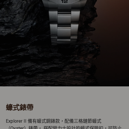
蠔式錶帶
Explorer II 備有蠔式鋼錶款，配備三格鏈節蠔式
（Oyster）錶帶， 搭配勞力士設計的蠔式保險扣，可防止