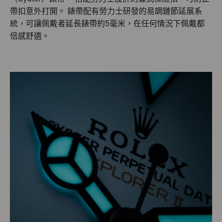
帶扣意外打開。 錶帶配有勞力士研發的易調鏈節延展系
統，可讓佩戴者延長錶帶約5毫米，在任何情況下佩戴都
倍感舒適。