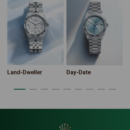
Land-Dweller
Day-Date
S