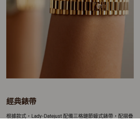
經典錶帶
根據款式，Lady-Datejust 配備三格鏈節蠔式錶帶，配摺疊
蠔式帶扣；或特別為1945年面世的 Datejust 而設計的五格
鏈節紀念型（Jubilee）錶帶，配皇冠帶扣；或三格鏈節元
首型（President）錶帶，配皇冠帶扣。