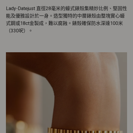
Lady-Datejust 直徑28毫米的蠔式錶殼集精妙比例、堅固性
能及優雅設計於一身。造型獨特的中層錶殼由整塊實心蠔
式鋼或18ct金製成，難以腐蝕。錶殼確保防水深達100米
（330呎）。