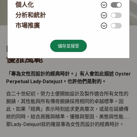
個人化
分析和統計
市場推廣
Rolex Lady-Datejust
儲存並接受
優雅風範
「專為女性而設計的經典時計。」有人會如此描述 Oyster
Perpetual Lady-Datejust。也許他們是對的。
自二十世紀初，勞力士便開始設計及製作適合所有女性的
腕錶，其性能與所有傳奇腕錶採用相同的卓越標準。因
此，如果「經典」表示時刻追求更高層次，或是在延續傳
統的同時，結合高雅與精準、優雅與堅固、美態與性能……
那Lady-Datejust就的確是專為女性而設計的經典時計。