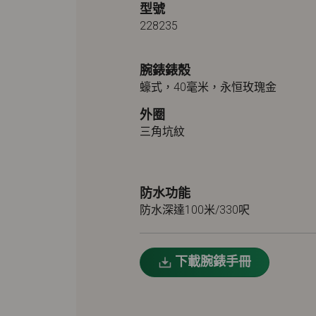
型號
228235
腕錶錶殼
蠔式，40毫米，永恒玫瑰金
外圈
三角坑紋
防水功能
防水深達100米/330呎
下載腕錶手冊