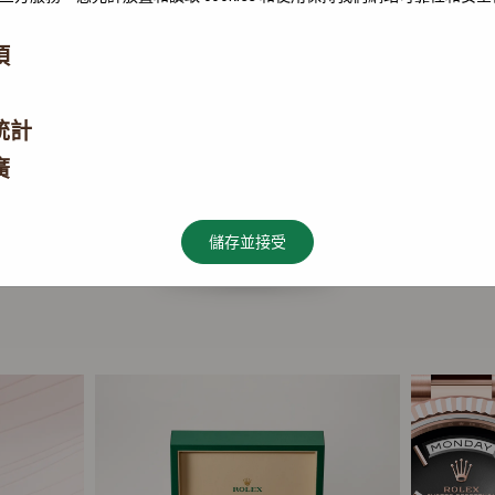
項
統計
廣
儲存並接受