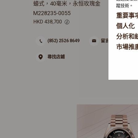
蠔式，40毫米，永恒玫瑰金
蹤技術。
M228235-0055
重要事
HKD
438,700
個人化
分析和
(852) 2526 8649
留言
市場推
尋找店鋪