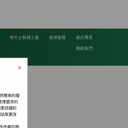
勞力士製錶工藝
檢修服務
蠔式傳奇
聯絡我們
×
供應商的服
用法律要求的
問更詳細的
網站來更改
全性所需的跟