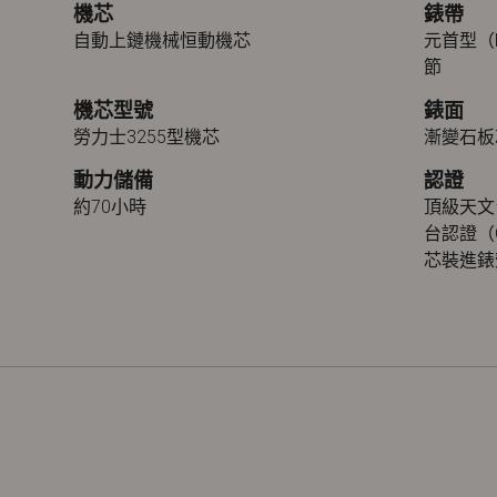
機芯
錶帶
自動上鏈機械恒動機芯
元首型（P
節
機芯型號
錶面
勞力士3255型機芯
漸變石板
動力儲備
認證
約70小時
頂級天文
台認證（
芯裝進錶