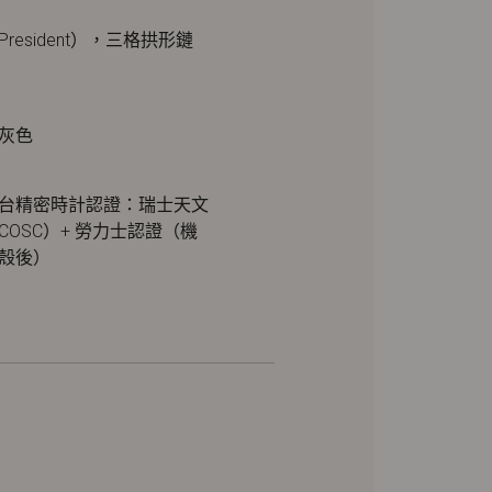
resident），三格拱形鏈
灰色
台精密時計認證：瑞士天文
COSC）+ 勞力士認證（機
殼後）