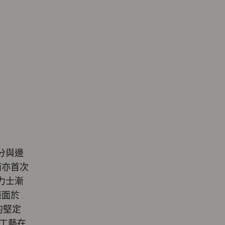
分與邊
面亦首次
力士漸
錶面於
的堅定
工藝在