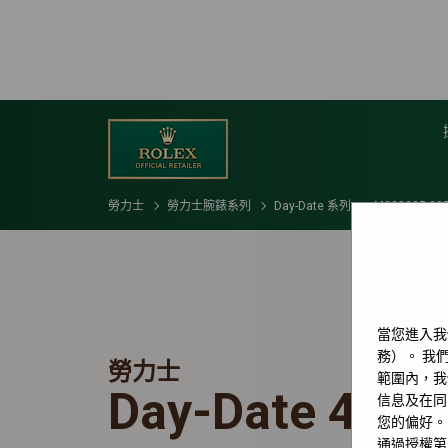
勞力士
勞力士腕錶系列
Day-Date 系列
M228235-00
當您進入我
務）。 我們
勞力士
範圍內，我
Day-Date 40
信息及在同
您的偏好。
通過授權第