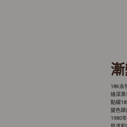
漸
18K
緣深黑
點綴1
變色錶
198
追求和