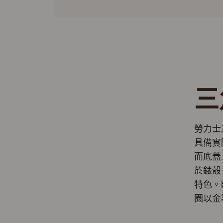
三
勞力士
具備實
而底蓋
於錶殼
特色。
圈以金