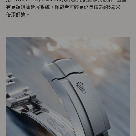
有易調鏈節延展系統，佩戴者可輕易延長錶帶約5毫米，
倍添舒適。