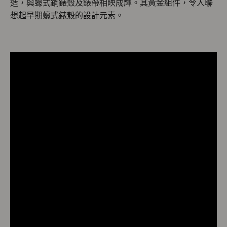
造，與蠔式鋼錶殼及錶帶相映成輝。其黃金組件，令人聯
想起早期蠔式錶殼的設計元素。