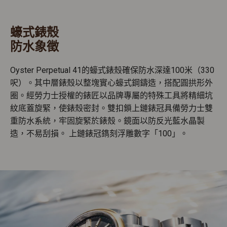
蠔式錶殼
防水象徵
Oyster Perpetual 41的蠔式錶殼確保防水深達100米（330
呎）。其中層錶殼以整塊實心蠔式鋼鑄造，搭配圓拱形外
圈。經勞力士授權的錶匠以品牌專屬的特殊工具將精細坑
紋底蓋旋緊，使錶殼密封。雙扣鎖上鏈錶冠具備勞力士雙
重防水系統，牢固旋緊於錶殼。鏡面以防反光藍水晶製
造，不易刮損。 上鏈錶冠鐫刻浮雕數字「100」。