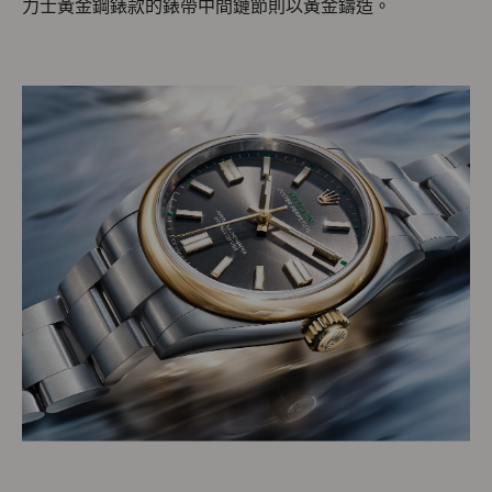
力士黃金鋼錶款的錶帶中間鏈節則以黃金鑄造。