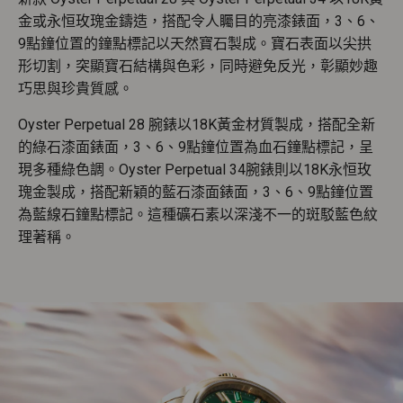
金或永恒玫瑰金鑄造，搭配令人矚目的亮漆錶面，3、6、
9點鐘位置的鐘點標記以天然寶石製成。寶石表面以尖拱
形切割，突顯寶石結構與色彩，同時避免反光，彰顯妙趣
巧思與珍貴質感。
Oyster Perpetual 28 腕錶以18K黃金材質製成，搭配全新
的綠石漆面錶面，3、6、9點鐘位置為血石鐘點標記，呈
現多種綠色調。Oyster Perpetual 34腕錶則以18K永恒玫
瑰金製成，搭配新穎的藍石漆面錶面，3、6、9點鐘位置
為藍線石鐘點標記。這種礦石素以深淺不一的斑駁藍色紋
理著稱。