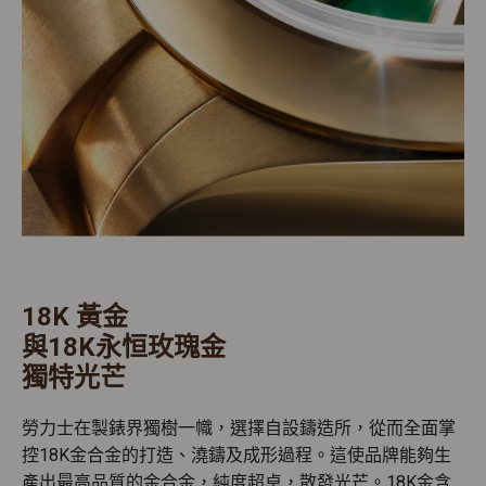
18K 黃金
與18K永恒玫瑰金
獨特光芒
勞力士在製錶界獨樹一幟，選擇自設鑄造所，從而全面掌
控18K金合金的打造、澆鑄及成形過程。這使品牌能夠生
產出最高品質的金合金，純度超卓，散發光芒。18K金含