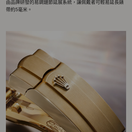
由品牌研發的易調鏈節延展系統，讓佩戴者可輕易延長錶
帶約5毫米。