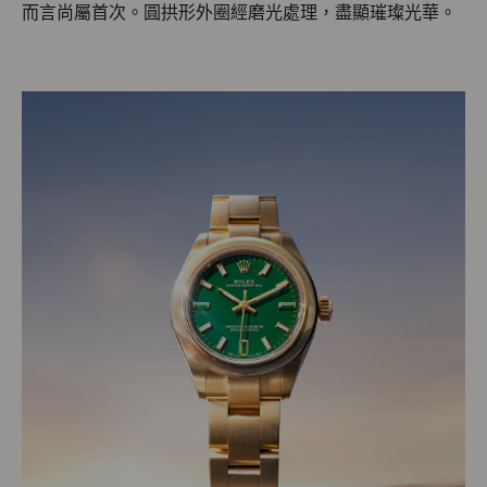
而言尚屬首次。圓拱形外圈經磨光處理，盡顯璀璨光華。