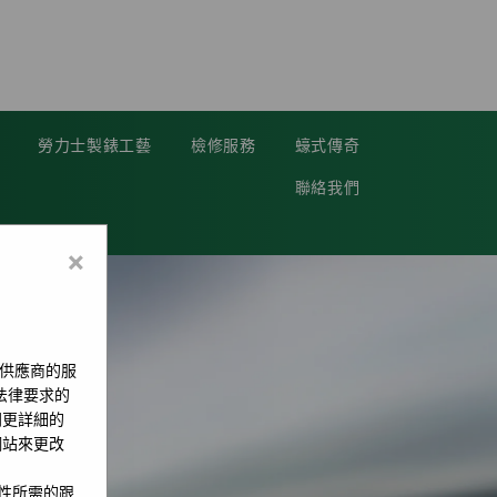
勞力士製錶工藝
檢修服務
蠔式傳奇
聯絡我們
×
供應商的服
用法律要求的
問更詳細的
網站來更改
全性所需的跟