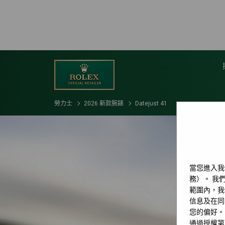
勞力士
2026 新款腕錶
Datejust 41
當您進入我
務）。 我們
範圍內，我
信息及在同
您的偏好。
通過授權第