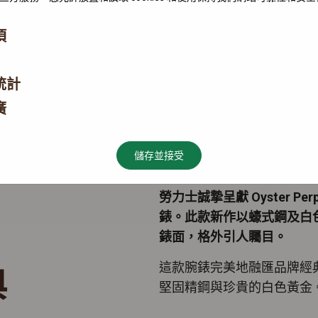
項
統計
廣
儲存並接受
勞力士誠摯呈獻 Oyster Perp
錶。此款新作以蠔式鋼及白
錶面，格外引人矚目。
這款腕錶完美地融匯品牌經
典
堅固精鋼與珍貴的白色黃金