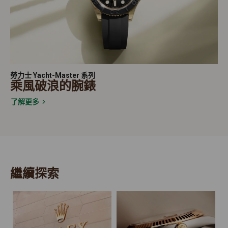
勞力士 Yacht-Master 系列
乘風破浪的腕錶
了解更多
繼續探索
2