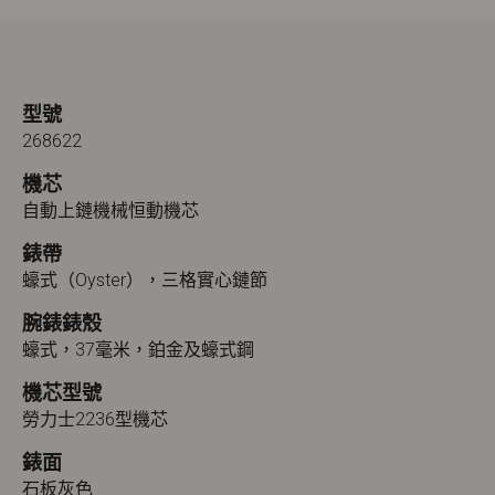
型號
268622
機芯
自動上鏈機械恒動機芯
錶帶
蠔式（Oyster），三格實心鏈節
腕錶錶殼
蠔式，37毫米，鉑金及蠔式鋼
機芯型號
勞力士2236型機芯
錶面
石板灰色