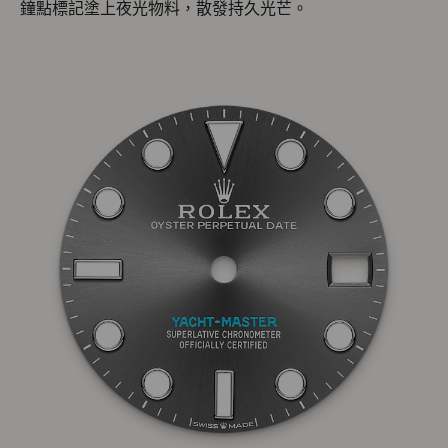
鐘點標記塗上夜光物料，散發持久光芒。