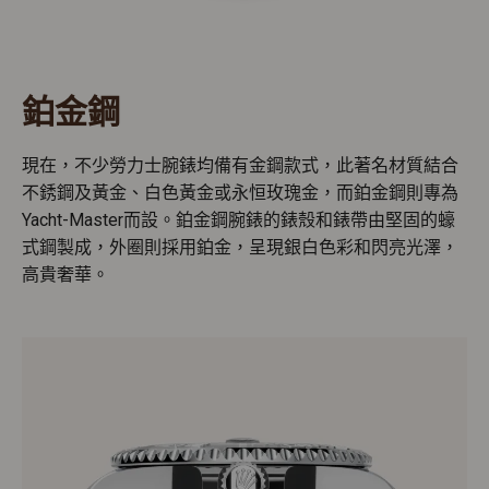
鉑金鋼
現在，不少勞力士腕錶均備有金鋼款式，此著名材質結合
不銹鋼及黃金、白色黃金或永恒玫瑰金，而鉑金鋼則專為
Yacht-Master而設。鉑金鋼腕錶的錶殼和錶帶由堅固的蠔
式鋼製成，外圈則採用鉑金，呈現銀白色彩和閃亮光澤，
高貴奢華。