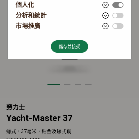
個人化
分析和統計
市場推廣
儲存並接受
勞力士
Yacht-Master 37
蠔式，37毫米，鉑金及蠔式鋼