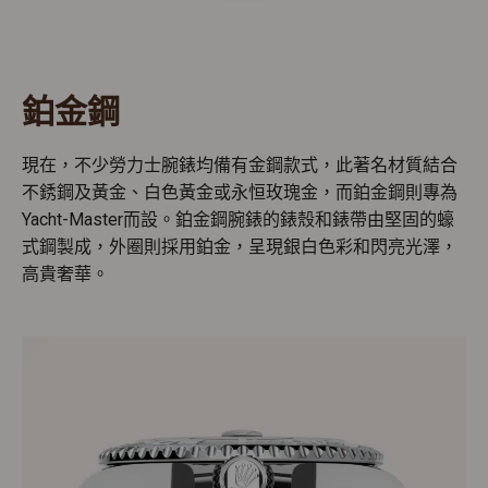
鉑金鋼
現在，不少勞力士腕錶均備有金鋼款式，此著名材質結合
不銹鋼及黃金、白色黃金或永恒玫瑰金，而鉑金鋼則專為
Yacht-Master而設。鉑金鋼腕錶的錶殼和錶帶由堅固的蠔
式鋼製成，外圈則採用鉑金，呈現銀白色彩和閃亮光澤，
高貴奢華。