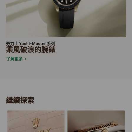
勞力士 Yacht-Master 系列
乘風破浪的腕錶
了解更多
繼續探索
2