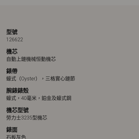
型號
126622
機芯
自動上鏈機械恒動機芯
錶帶
蠔式（Oyster），三格實心鏈節
腕錶錶殼
蠔式，40毫米，鉑金及蠔式鋼
機芯型號
勞力士3235型機芯
錶面
石板灰色