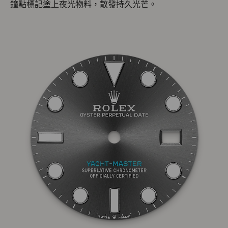
鐘點標記塗上夜光物料，散發持久光芒。