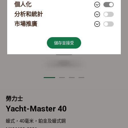
個人化
分析和統計
市場推廣
儲存並接受
勞力士
Yacht-Master 40
蠔式，40毫米，鉑金及蠔式鋼