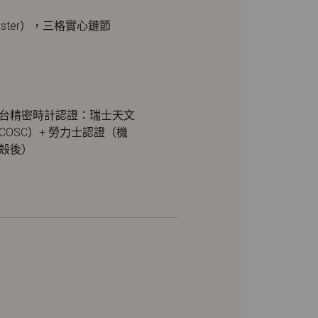
ster），三格實心鏈節
台精密時計認證：瑞士天文
COSC）+ 勞力士認證（機
殼後）