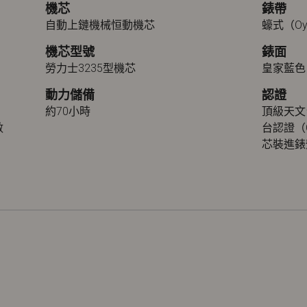
機芯
錶帶
自動上鏈機械恒動機芯
蠔式（Oy
機芯型號
錶面
勞力士3235型機芯
皇家藍色
動力儲備
認證
約70小時
頂級天文
數
台認證（
芯裝進錶