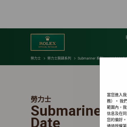
勞力士
勞力士腕錶系列
Submariner 系列
M126613L
當您進入我
勞力士
務）。 我們
Submariner
範圍內，我
信息及在同
Date
您的偏好。
通過授權第