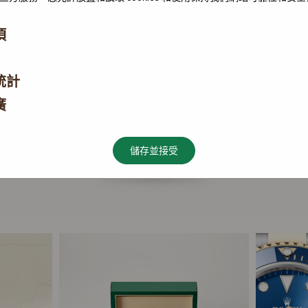
項
統計
廣
儲存並接受