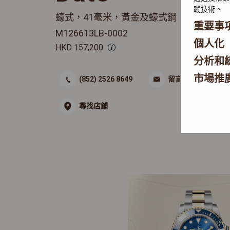
蹤技術。
蠔式，41毫米，黃金及蠔式鋼
重要事
M126613LB-0002
個人化
HKD
157,200
分析和
市場推
(852) 2526 8649
留言
尋找店鋪