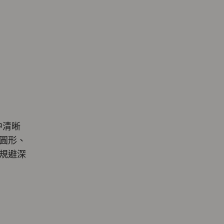
中清晰
圓形、
規避深