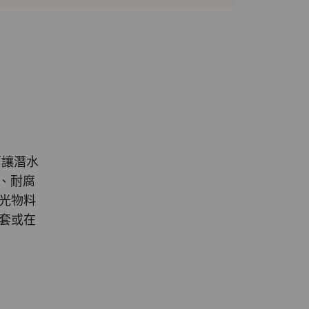
可讓潛水
硬、耐腐
光物料
套或在