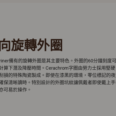
向旋轉外圈
mariner備有的旋轉外圈是其主要特色。外圈的60分鐘刻度
計算下潛及降壓時間。Cerachrom字圈由勞力士採用堅
刮損的特殊陶瓷製成。即使在漆黑的環境，零位標記的夜
確保清晰讀時。特別設計的外圈坑紋讓佩戴者即使戴上手
亦可易於操作。