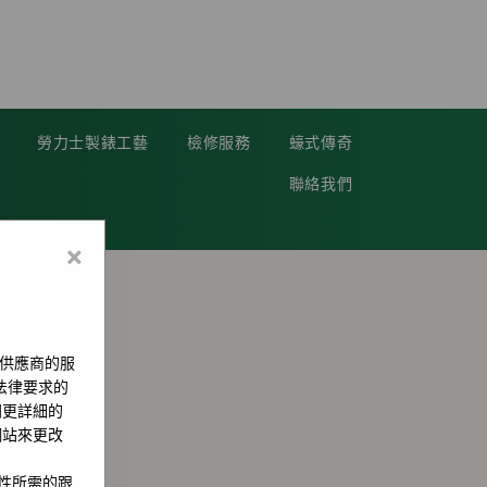
勞力士製錶工藝
檢修服務
蠔式傳奇
聯絡我們
×
供應商的服
用法律要求的
問更詳細的
網站來更改
全性所需的跟