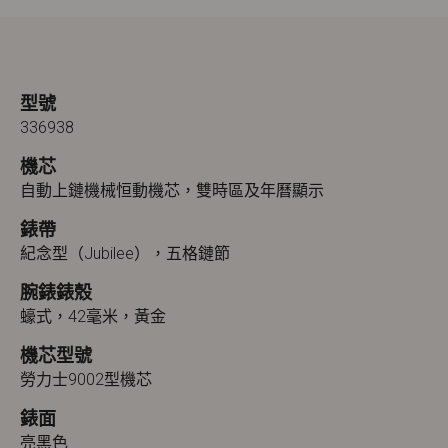
型號
336938
機芯
自動上鏈機械恒動機芯，雙時區及年曆顯示
錶帶
紀念型（Jubilee），五格鏈節
腕錶錶殼
蠔式，42毫米，黃金
機芯型號
勞力士9002型機芯
錶面
亮黑色