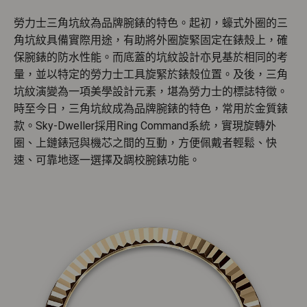
勞力士三角坑紋為品牌腕錶的特色。起初，蠔式外圈的三
角坑紋具備實際用途，有助將外圈旋緊固定在錶殼上，確
保腕錶的防水性能。而底蓋的坑紋設計亦見基於相同的考
量，並以特定的勞力士工具旋緊於錶殼位置。及後，三角
坑紋演變為一項美學設計元素，堪為勞力士的標誌特徵。
時至今日，三角坑紋成為品牌腕錶的特色，常用於金質錶
款。Sky-Dweller採用Ring Command系統，實現旋轉外
圈、上鏈錶冠與機芯之間的互動，方便佩戴者輕鬆、快
速、可靠地逐一選擇及調校腕錶功能。